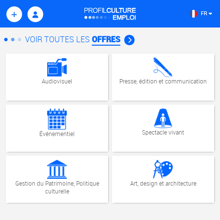
évolution
professionnelle
FR
VOIR TOUTES LES
OFFRES
Audiovisuel
Presse, édition et communication
Spectacle vivant
Événementiel
Gestion du Patrimoine, Politique
Art, design et architecture
culturelle