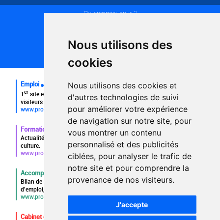
Qui sommes-nous ?
Conditions générales d'utilisation
Politique de confidentialité
Partenaires
Nous utilisons des
Plan du site
FAQ recruteurs
cookies
FAQ
Emploi
Nous utilisons des cookies et
er
1
site emploi du secteur culturel 784.000 visites et 230.000
d'autres technologies de suivi
visiteurs uniques par mois.
pour améliorer votre expérience
www.profilculture.com
de navigation sur notre site, pour
Formation
vous montrer un contenu
Actualités, guide et annuaire des formations aux métiers de la
personnalisé et des publicités
culture.
www.profilculture-formation.com
ciblées, pour analyser le trafic de
notre site et pour comprendre la
Accompagnement professionnel
provenance de nos visiteurs.
Bilan de compétences, coaching, techniques de recherche
d'emploi, entretien conseil.
www.profilculture-competences.com
J'accepte
Cabinet de recrutement