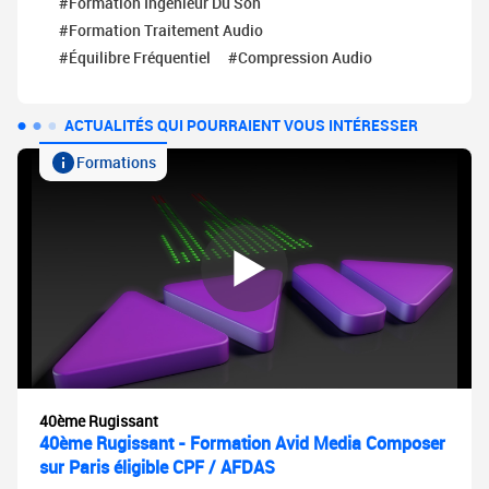
#Formation Ingénieur Du Son
#Formation Traitement Audio
#équilibre Fréquentiel
#Compression Audio
ACTUALITÉS QUI POURRAIENT VOUS INTÉRESSER
Formations
40ème Rugissant
40ème Rugissant - Formation Avid Media Composer
sur Paris éligible CPF / AFDAS