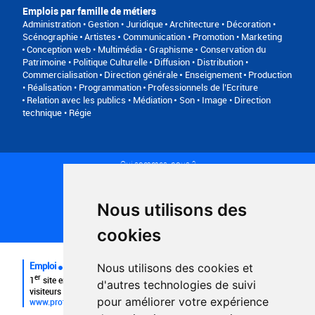
Emplois par famille de métiers
Administration • Gestion • Juridique
Architecture • Décoration •
Scénographie
Artistes
Communication • Promotion • Marketing
Conception web • Multimédia • Graphisme
Conservation du
Patrimoine • Politique Culturelle
Diffusion • Distribution •
Commercialisation
Direction générale
Enseignement
Production
• Réalisation • Programmation
Professionnels de l’Ecriture
Relation avec les publics • Médiation
Son • Image • Direction
technique • Régie
Qui sommes-nous ?
Conditions générales d'utilisation
Politique de confidentialité
Partenaires
Nous utilisons des
Plan du site
FAQ recruteurs
cookies
FAQ
Emploi
Nous utilisons des cookies et
er
1
site emploi du secteur culturel 784.000 visites et 230.000
d'autres technologies de suivi
visiteurs uniques par mois.
pour améliorer votre expérience
www.profilculture.com