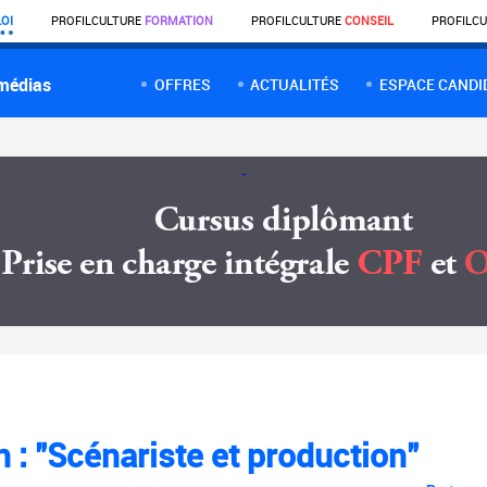
OI
PROFIL
CULTURE
FORMATION
PROFIL
CULTURE
CONSEIL
PROFIL
CU
 médias
OFFRES
ACTUALITÉS
ESPACE CANDI
 : "Scénariste et production"