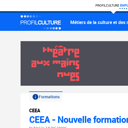
PROFIL
CULTURE
EMPL
Métiers de la culture et des
Formations
CEEA
CEEA - Nouvelle formation