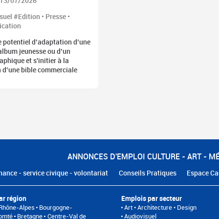
e 13/07/2026
uel #Edition • Presse •
cation
e potentiel d’adaptation d’une
 album jeunesse ou d’un
phique et s'initier à la
n d’une bible commerciale
ANNONCES D'EMPLOI CULTURE - ART - M
nance - service civique - volontariat
Conseils Pratiques
Espace Ca
ar région
Emplois par secteur
Rhône-Alpes
Bourgogne-
Art • Architecture • Design
omté
Bretagne
Centre-Val de
Audiovisuel