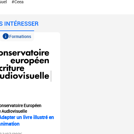
suel
#Ceea
S INTÉRESSER
Formations
onservatoire Européen
e Audiovisuelle
dapter un livre illustré en
’animation