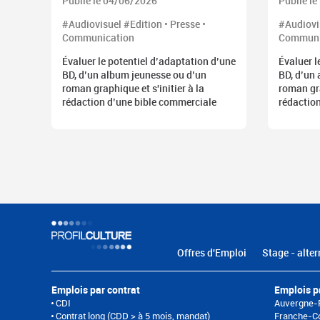
Publié le 04/06/2026
Publié l
#Audiovisuel #Edition • Presse •
#Audiovis
Communication
Communi
Évaluer le potentiel d’adaptation d’une
Évaluer l
BD, d’un album jeunesse ou d’un
BD, d’un
roman graphique et s'initier à la
roman gra
rédaction d’une bible commerciale
rédactio
Offres d'Emploi
Stage - alter
Emplois par contrat
Emplois p
CDI
Auvergne-
Contrat long (CDD > à 5 mois, mandat)
Franche-C