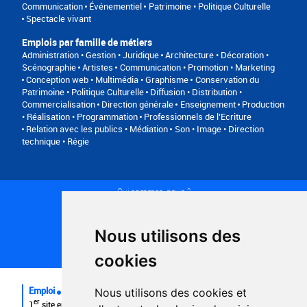
Communication
Événementiel
Patrimoine • Politique Culturelle
Spectacle vivant
Emplois par famille de métiers
Administration • Gestion • Juridique
Architecture • Décoration •
Scénographie
Artistes
Communication • Promotion • Marketing
Conception web • Multimédia • Graphisme
Conservation du
Patrimoine • Politique Culturelle
Diffusion • Distribution •
Commercialisation
Direction générale
Enseignement
Production
• Réalisation • Programmation
Professionnels de l’Ecriture
Relation avec les publics • Médiation
Son • Image • Direction
technique • Régie
Qui sommes-nous ?
Conditions générales d'utilisation
Politique de confidentialité
Partenaires
Nous utilisons des
Plan du site
FAQ recruteurs
cookies
FAQ
Emploi
Nous utilisons des cookies et
er
1
site emploi du secteur culturel 784.000 visites et 230.000