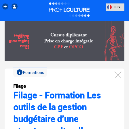
FR
Formations
Filage
Filage - Formation Les
outils de la gestion
budgétaire d'une