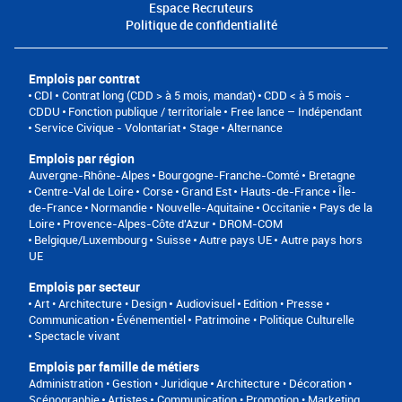
Espace Recruteurs
Politique de confidentialité
Emplois par contrat
CDI
Contrat long (CDD > à 5 mois, mandat)
CDD < à 5 mois -
CDDU
Fonction publique / territoriale
Free lance – Indépendant
Service Civique - Volontariat
Stage
Alternance
Emplois par région
Auvergne-Rhône-Alpes
Bourgogne-Franche-Comté
Bretagne
Centre-Val de Loire
Corse
Grand Est
Hauts-de-France
Île-
de-France
Normandie
Nouvelle-Aquitaine
Occitanie
Pays de la
Loire
Provence-Alpes-Côte d'Azur
DROM-COM
Belgique/Luxembourg
Suisse
Autre pays UE
Autre pays hors
UE
Emplois par secteur
Art • Architecture • Design
Audiovisuel
Edition • Presse •
Communication
Événementiel
Patrimoine • Politique Culturelle
Spectacle vivant
Emplois par famille de métiers
Administration • Gestion • Juridique
Architecture • Décoration •
Scénographie
Artistes
Communication • Promotion • Marketing