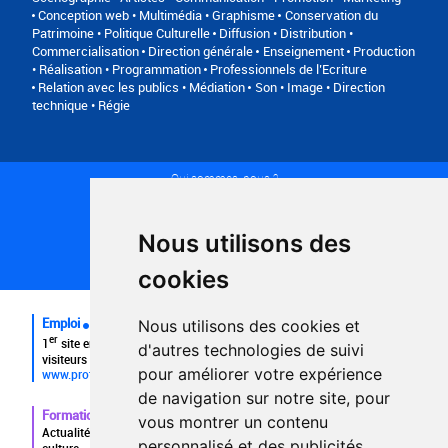
Conception web • Multimédia • Graphisme
Conservation du
Patrimoine • Politique Culturelle
Diffusion • Distribution •
Commercialisation
Direction générale
Enseignement
Production
• Réalisation • Programmation
Professionnels de l’Ecriture
Relation avec les publics • Médiation
Son • Image • Direction
technique • Régie
Qui sommes-nous ?
Conditions générales d'utilisation
Politique de confidentialité
Partenaires
Nous utilisons des
Plan du site
FAQ recruteurs
cookies
FAQ
Emploi
Nous utilisons des cookies et
er
1
site emploi du secteur culturel 784.000 visites et 230.000
d'autres technologies de suivi
visiteurs uniques par mois.
pour améliorer votre expérience
www.profilculture.com
de navigation sur notre site, pour
Formation
vous montrer un contenu
Actualités, guide et annuaire des formations aux métiers de la
personnalisé et des publicités
culture.