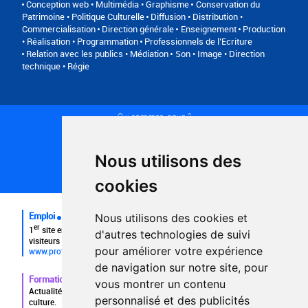
Conception web • Multimédia • Graphisme
Conservation du
Patrimoine • Politique Culturelle
Diffusion • Distribution •
Commercialisation
Direction générale
Enseignement
Production
• Réalisation • Programmation
Professionnels de l’Ecriture
Relation avec les publics • Médiation
Son • Image • Direction
technique • Régie
Qui sommes-nous ?
Conditions générales d'utilisation
Politique de confidentialité
Partenaires
Nous utilisons des
Plan du site
FAQ recruteurs
cookies
FAQ
Emploi
Nous utilisons des cookies et
er
1
site emploi du secteur culturel 784.000 visites et 230.000
d'autres technologies de suivi
visiteurs uniques par mois.
pour améliorer votre expérience
www.profilculture.com
de navigation sur notre site, pour
Formation
vous montrer un contenu
Actualités, guide et annuaire des formations aux métiers de la
personnalisé et des publicités
culture.