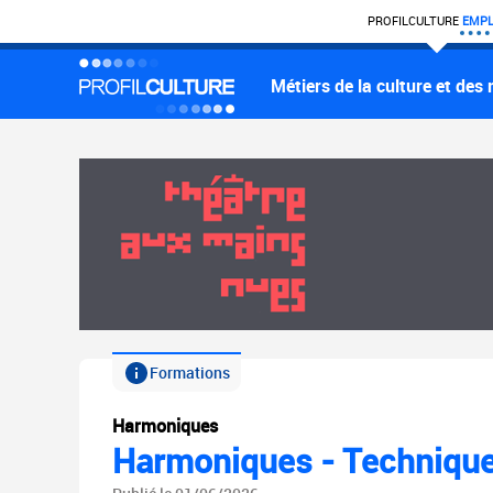
PROFIL
CULTURE
EMPL
Métiers de la culture et des
Formations
Harmoniques
Harmoniques - Technique