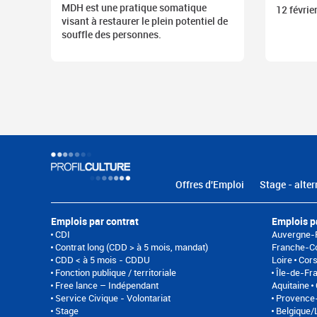
MDH est une pratique somatique
12 févrie
visant à restaurer le plein potentiel de
souffle des personnes.
Offres d'Emploi
Stage - alter
Emplois par contrat
Emplois p
CDI
Auvergne-
Contrat long (CDD > à 5 mois, mandat)
Franche-C
CDD < à 5 mois - CDDU
Loire
Cor
Fonction publique / territoriale
Île-de-Fr
Free lance – Indépendant
Aquitaine
Service Civique - Volontariat
Provence-
Stage
Belgique