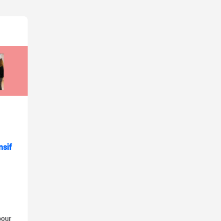
nsif
pour