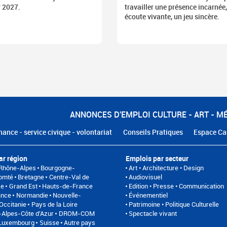
r 2027.
travailler une présence incarnée
écoute vivante, un jeu sincère.
ANNONCES D'EMPLOI CULTURE - ART - M
nance - service civique - volontariat
Conseils Pratiques
Espace Ca
ar région
Emplois par secteur
Rhône-Alpes
Bourgogne-
Art • Architecture • Design
omté
Bretagne
Centre-Val de
Audiovisuel
se
Grand Est
Hauts-de-France
Edition • Presse • Communication
ance
Normandie
Nouvelle-
Événementiel
Occitanie
Pays de la Loire
Patrimoine • Politique Culturelle
Alpes-Côte d'Azur
DROM-COM
Spectacle vivant
/Luxembourg
Suisse
Autre pays