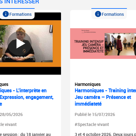
S INTÉRESSER
Formations
Formations
ques
Harmoniques
ques - L’interprète en
Harmoniques - Training inte
 Expression, engagement,
Jeu caméra – Présence et
e
immédiateté
e 28/05/2026
Publié le 15/07/2026
le vivant
#Spectacle vivant
 session : du 18 janvier au
3 et 4 octobre 2026. Deux jours 