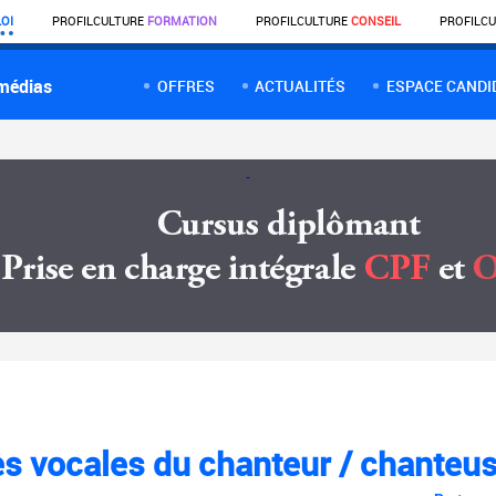
OI
PROFIL
CULTURE
FORMATION
PROFIL
CULTURE
CONSEIL
PROFIL
CU
 médias
OFFRES
ACTUALITÉS
ESPACE CANDI
s vocales du chanteur / chanteu