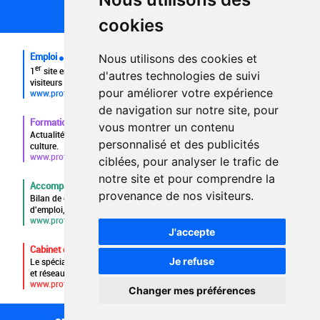
FAQ recruteurs
cookies
FAQ
Emploi
Nous utilisons des cookies et
er
1
site emploi du secteur culturel 784.000 visites et 230.000
d'autres technologies de suivi
visiteurs uniques par mois.
pour améliorer votre expérience
www.profilculture.com
de navigation sur notre site, pour
Formation
vous montrer un contenu
Actualités, guide et annuaire des formations aux métiers de la
personnalisé et des publicités
culture.
www.profilculture-formation.com
ciblées, pour analyser le trafic de
notre site et pour comprendre la
Accompagnement professionnel
provenance de nos visiteurs.
Bilan de compétences, coaching, techniques de recherche
d'emploi, entretien conseil.
www.profilculture-competences.com
J'accepte
Cabinet de recrutement
Je refuse
Le spécialiste du secteur culturel, une cvthèque de 86.000 CV
et réseau unique de professionnels.
www.profilculture-conseil.com/cabinet-recrutement
Changer mes préférences