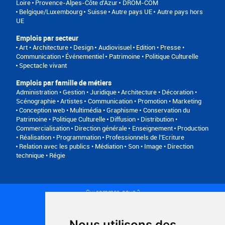
Loire
Provence-Alpes-Côte d'Azur
DROM-COM
Belgique/Luxembourg
Suisse
Autre pays UE
Autre pays hors
UE
Emplois par secteur
Art • Architecture • Design
Audiovisuel
Edition • Presse •
Communication
Événementiel
Patrimoine • Politique Culturelle
Spectacle vivant
Emplois par famille de métiers
Administration • Gestion • Juridique
Architecture • Décoration •
Scénographie
Artistes
Communication • Promotion • Marketing
Conception web • Multimédia • Graphisme
Conservation du
Patrimoine • Politique Culturelle
Diffusion • Distribution •
Commercialisation
Direction générale
Enseignement
Production
• Réalisation • Programmation
Professionnels de l’Ecriture
Relation avec les publics • Médiation
Son • Image • Direction
technique • Régie
Qui sommes-nous ?
Conditions générales d'utilisation
Politique de confidentialité
Partenaires
Nous utilisons des
Plan du site