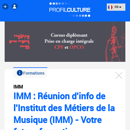
FR
Formations
IMM
IMM : Réunion d'info de
l'Institut des Métiers de la
Musique (IMM) - Votre