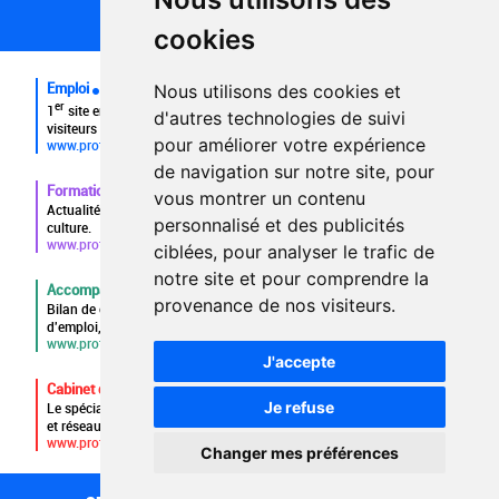
FAQ recruteurs
cookies
FAQ
Emploi
Nous utilisons des cookies et
er
1
site emploi du secteur culturel 784.000 visites et 230.000
d'autres technologies de suivi
visiteurs uniques par mois.
pour améliorer votre expérience
www.profilculture.com
de navigation sur notre site, pour
Formation
vous montrer un contenu
Actualités, guide et annuaire des formations aux métiers de la
personnalisé et des publicités
culture.
www.profilculture-formation.com
ciblées, pour analyser le trafic de
notre site et pour comprendre la
Accompagnement professionnel
provenance de nos visiteurs.
Bilan de compétences, coaching, techniques de recherche
d'emploi, entretien conseil.
www.profilculture-competences.com
J'accepte
Cabinet de recrutement
Je refuse
Le spécialiste du secteur culturel, une cvthèque de 86.000 CV
et réseau unique de professionnels.
www.profilculture-conseil.com/cabinet-recrutement
Changer mes préférences