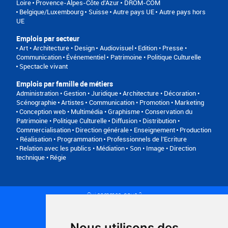
Loire
Provence-Alpes-Côte d'Azur
DROM-COM
Belgique/Luxembourg
Suisse
Autre pays UE
Autre pays hors
UE
Emplois par secteur
Art • Architecture • Design
Audiovisuel
Edition • Presse •
Communication
Événementiel
Patrimoine • Politique Culturelle
Spectacle vivant
Emplois par famille de métiers
Administration • Gestion • Juridique
Architecture • Décoration •
Scénographie
Artistes
Communication • Promotion • Marketing
Conception web • Multimédia • Graphisme
Conservation du
Patrimoine • Politique Culturelle
Diffusion • Distribution •
Commercialisation
Direction générale
Enseignement
Production
• Réalisation • Programmation
Professionnels de l’Ecriture
Relation avec les publics • Médiation
Son • Image • Direction
technique • Régie
Qui sommes-nous ?
Conditions générales d'utilisation
Politique de confidentialité
Partenaires
Nous utilisons des
Plan du site