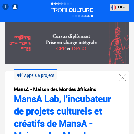
FR
Appels à projets
MansA - Maison des Mondes Africains
MansA Lab, l'incubateur
de projets culturels et
créatifs de MansA -