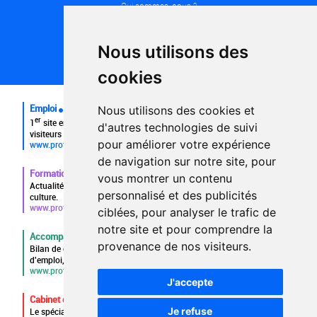
Qui sommes-nous ?
Conditions générales d'utilisation
Politique de confidentialité
Partenaires
Nous utilisons des
Plan du site
FAQ recruteurs
cookies
FAQ
Emploi
Nous utilisons des cookies et
er
1
site emploi du secteur culturel 784.000 visites et 230.000
d'autres technologies de suivi
visiteurs uniques par mois.
pour améliorer votre expérience
www.profilculture.com
de navigation sur notre site, pour
Formation
vous montrer un contenu
Actualités, guide et annuaire des formations aux métiers de la
personnalisé et des publicités
culture.
www.profilculture-formation.com
ciblées, pour analyser le trafic de
notre site et pour comprendre la
Accompagnement professionnel
provenance de nos visiteurs.
Bilan de compétences, coaching, techniques de recherche
d'emploi, entretien conseil.
www.profilculture-competences.com
J'accepte
Cabinet de recrutement
Je refuse
Le spécialiste du secteur culturel, une cvthèque de 86.000 CV