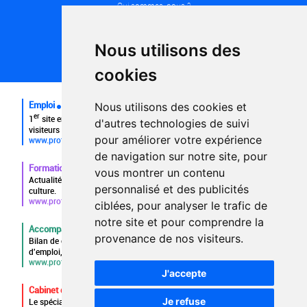
Qui sommes-nous ?
Conditions générales d'utilisation
Politique de confidentialité
Partenaires
Nous utilisons des
Plan du site
FAQ recruteurs
cookies
FAQ
Emploi
Nous utilisons des cookies et
er
1
site emploi du secteur culturel 784.000 visites et 230.000
d'autres technologies de suivi
visiteurs uniques par mois.
pour améliorer votre expérience
www.profilculture.com
de navigation sur notre site, pour
Formation
vous montrer un contenu
Actualités, guide et annuaire des formations aux métiers de la
personnalisé et des publicités
culture.
www.profilculture-formation.com
ciblées, pour analyser le trafic de
notre site et pour comprendre la
Accompagnement professionnel
provenance de nos visiteurs.
Bilan de compétences, coaching, techniques de recherche
d'emploi, entretien conseil.
www.profilculture-competences.com
J'accepte
Cabinet de recrutement
Je refuse
Le spécialiste du secteur culturel, une cvthèque de 86.000 CV