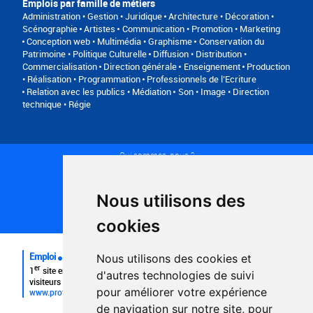
Emplois par famille de métiers
Administration • Gestion • Juridique
Architecture • Décoration •
Scénographie
Artistes
Communication • Promotion • Marketing
Conception web • Multimédia • Graphisme
Conservation du
Patrimoine • Politique Culturelle
Diffusion • Distribution •
Commercialisation
Direction générale
Enseignement
Production
• Réalisation • Programmation
Professionnels de l’Ecriture
Relation avec les publics • Médiation
Son • Image • Direction
technique • Régie
Qui sommes-nous ?
Conditions générales d'utilisation
Politique de confidentialité
Partenaires
Nous utilisons des
Plan du site
FAQ recruteurs
cookies
FAQ
Emploi
Nous utilisons des cookies et
er
1
site emploi du secteur culturel 784.000 visites et 230.000
d'autres technologies de suivi
visiteurs uniques par mois.
pour améliorer votre expérience
www.profilculture.com
de navigation sur notre site, pour