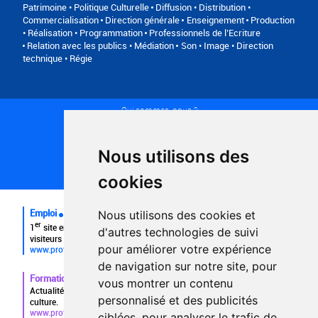
Patrimoine • Politique Culturelle
Diffusion • Distribution •
Commercialisation
Direction générale
Enseignement
Production
• Réalisation • Programmation
Professionnels de l’Ecriture
Relation avec les publics • Médiation
Son • Image • Direction
technique • Régie
Qui sommes-nous ?
Conditions générales d'utilisation
Politique de confidentialité
Partenaires
Nous utilisons des
Plan du site
FAQ recruteurs
cookies
FAQ
Emploi
Nous utilisons des cookies et
er
1
site emploi du secteur culturel 784.000 visites et 230.000
d'autres technologies de suivi
visiteurs uniques par mois.
pour améliorer votre expérience
www.profilculture.com
de navigation sur notre site, pour
Formation
vous montrer un contenu
Actualités, guide et annuaire des formations aux métiers de la
personnalisé et des publicités
culture.
www.profilculture-formation.com
ciblées, pour analyser le trafic de