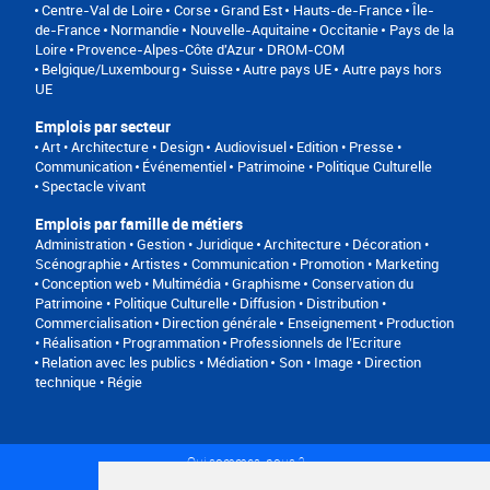
Centre-Val de Loire
Corse
Grand Est
Hauts-de-France
Île-
de-France
Normandie
Nouvelle-Aquitaine
Occitanie
Pays de la
Loire
Provence-Alpes-Côte d'Azur
DROM-COM
Belgique/Luxembourg
Suisse
Autre pays UE
Autre pays hors
UE
Emplois par secteur
Art • Architecture • Design
Audiovisuel
Edition • Presse •
Communication
Événementiel
Patrimoine • Politique Culturelle
Spectacle vivant
Emplois par famille de métiers
Administration • Gestion • Juridique
Architecture • Décoration •
Scénographie
Artistes
Communication • Promotion • Marketing
Conception web • Multimédia • Graphisme
Conservation du
Patrimoine • Politique Culturelle
Diffusion • Distribution •
Commercialisation
Direction générale
Enseignement
Production
• Réalisation • Programmation
Professionnels de l’Ecriture
Relation avec les publics • Médiation
Son • Image • Direction
technique • Régie
Qui sommes-nous ?
Conditions générales d'utilisation