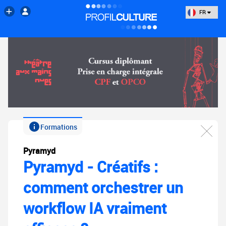
FR
Formations
Pyramyd
Pyramyd - Créatifs :
comment orchestrer un
workflow IA vraiment