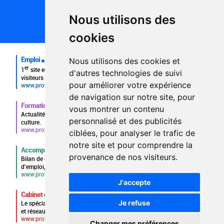
Politique de confidentialité
Partenaires
Nous utilisons des
Plan du site
FAQ recruteurs
cookies
FAQ
Emploi
Nous utilisons des cookies et
er
1
site emploi du secteur culturel 784.000 visites et 230.000
d'autres technologies de suivi
visiteurs uniques par mois.
pour améliorer votre expérience
www.profilculture.com
de navigation sur notre site, pour
Formation
vous montrer un contenu
Actualités, guide et annuaire des formations aux métiers de la
personnalisé et des publicités
culture.
www.profilculture-formation.com
ciblées, pour analyser le trafic de
notre site et pour comprendre la
Accompagnement professionnel
provenance de nos visiteurs.
Bilan de compétences, coaching, techniques de recherche
d'emploi, entretien conseil.
www.profilculture-competences.com
J'accepte
Cabinet de recrutement
Je refuse
Le spécialiste du secteur culturel, une cvthèque de 86.000 CV
et réseau unique de professionnels.
www.profilculture-conseil.com/cabinet-recrutement
Changer mes préférences