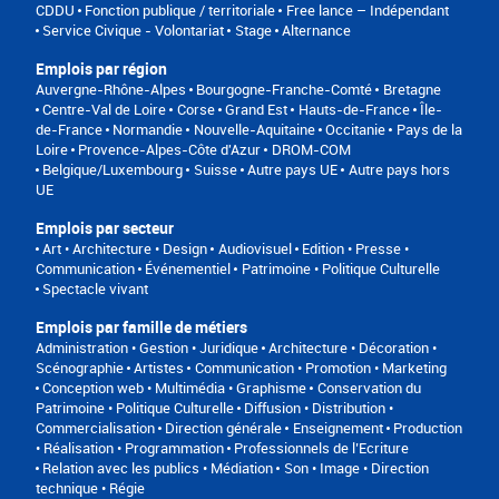
CDDU
Fonction publique / territoriale
Free lance – Indépendant
Service Civique - Volontariat
Stage
Alternance
Emplois par région
Auvergne-Rhône-Alpes
Bourgogne-Franche-Comté
Bretagne
Centre-Val de Loire
Corse
Grand Est
Hauts-de-France
Île-
de-France
Normandie
Nouvelle-Aquitaine
Occitanie
Pays de la
Loire
Provence-Alpes-Côte d'Azur
DROM-COM
Belgique/Luxembourg
Suisse
Autre pays UE
Autre pays hors
UE
Emplois par secteur
Art • Architecture • Design
Audiovisuel
Edition • Presse •
Communication
Événementiel
Patrimoine • Politique Culturelle
Spectacle vivant
Emplois par famille de métiers
Administration • Gestion • Juridique
Architecture • Décoration •
Scénographie
Artistes
Communication • Promotion • Marketing
Conception web • Multimédia • Graphisme
Conservation du
Patrimoine • Politique Culturelle
Diffusion • Distribution •
Commercialisation
Direction générale
Enseignement
Production
• Réalisation • Programmation
Professionnels de l’Ecriture
Relation avec les publics • Médiation
Son • Image • Direction
technique • Régie