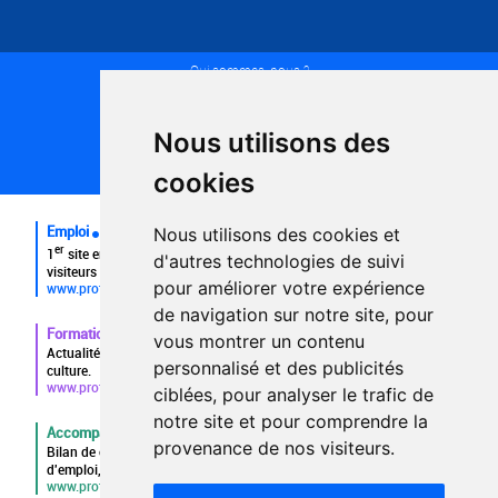
Qui sommes-nous ?
Conditions générales d'utilisation
Politique de confidentialité
Partenaires
Nous utilisons des
Plan du site
FAQ recruteurs
cookies
FAQ
Emploi
Nous utilisons des cookies et
er
1
site emploi du secteur culturel 784.000 visites et 230.000
d'autres technologies de suivi
visiteurs uniques par mois.
pour améliorer votre expérience
www.profilculture.com
de navigation sur notre site, pour
Formation
vous montrer un contenu
Actualités, guide et annuaire des formations aux métiers de la
personnalisé et des publicités
culture.
www.profilculture-formation.com
ciblées, pour analyser le trafic de
notre site et pour comprendre la
Accompagnement professionnel
provenance de nos visiteurs.
Bilan de compétences, coaching, techniques de recherche
d'emploi, entretien conseil.
www.profilculture-competences.com