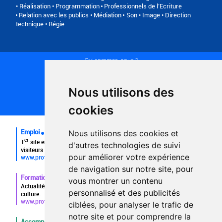
• Réalisation • Programmation
Professionnels de l’Ecriture
Relation avec les publics • Médiation
Son • Image • Direction
technique • Régie
Qui sommes-nous ?
Conditions générales d'utilisation
Politique de confidentialité
Partenaires
Nous utilisons des
Plan du site
FAQ recruteurs
cookies
FAQ
Emploi
Nous utilisons des cookies et
er
1
site emploi du secteur culturel 784.000 visites et 230.000
d'autres technologies de suivi
visiteurs uniques par mois.
pour améliorer votre expérience
www.profilculture.com
de navigation sur notre site, pour
Formation
vous montrer un contenu
Actualités, guide et annuaire des formations aux métiers de la
personnalisé et des publicités
culture.
www.profilculture-formation.com
ciblées, pour analyser le trafic de
notre site et pour comprendre la
Accompagnement professionnel