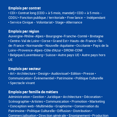
Emplois par contrat
CDI
Contrat long (CDD > à 5 mois, mandat)
CDD < à 5 mois -
CDDU
Fonction publique / territoriale
Free lance – Indépendant
Service Civique - Volontariat
Stage
Alternance
Emplois par région
Auvergne-Rhône-Alpes
Bourgogne-Franche-Comté
Bretagne
Centre-Val de Loire
Corse
Grand Est
Hauts-de-France
Île-
de-France
Normandie
Nouvelle-Aquitaine
Occitanie
Pays de la
Loire
Provence-Alpes-Côte d'Azur
DROM-COM
Belgique/Luxembourg
Suisse
Autre pays UE
Autre pays hors
UE
Emplois par secteur
Art • Architecture • Design
Audiovisuel
Edition • Presse •
Communication
Événementiel
Patrimoine • Politique Culturelle
Spectacle vivant
Emplois par famille de métiers
Administration • Gestion • Juridique
Architecture • Décoration •
Scénographie
Artistes
Communication • Promotion • Marketing
Conception web • Multimédia • Graphisme
Conservation du
Patrimoine • Politique Culturelle
Diffusion • Distribution •
Commercialisation
Direction générale
Enseignement
Production