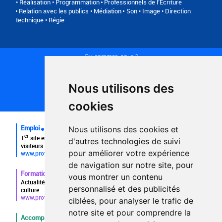
• Réalisation • Programmation
Professionnels de l’Ecriture
Relation avec les publics • Médiation
Son • Image • Direction
technique • Régie
Qui sommes-nous ?
Conditions générales d'utilisation
Politique de confidentialité
Partenaires
Nous utilisons des
Plan du site
FAQ recruteurs
cookies
FAQ
Emploi
Nous utilisons des cookies et
er
1
site emploi du secteur culturel 784.000 visites et 230.000
d'autres technologies de suivi
visiteurs uniques par mois.
pour améliorer votre expérience
www.profilculture.com
de navigation sur notre site, pour
Formation
vous montrer un contenu
Actualités, guide et annuaire des formations aux métiers de la
personnalisé et des publicités
culture.
www.profilculture-formation.com
ciblées, pour analyser le trafic de
notre site et pour comprendre la
Accompagnement professionnel