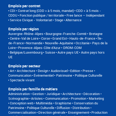
Emplois par contrat
CDI
Contrat long (CDD > à 5 mois, mandat)
CDD < à 5 mois -
CDDU
Fonction publique / territoriale
Free lance – Indépendant
Service Civique - Volontariat
Stage
Alternance
Emplois par région
Auvergne-Rhône-Alpes
Bourgogne-Franche-Comté
Bretagne
Centre-Val de Loire
Corse
Grand Est
Hauts-de-France
Île-
de-France
Normandie
Nouvelle-Aquitaine
Occitanie
Pays de la
Loire
Provence-Alpes-Côte d'Azur
DROM-COM
Belgique/Luxembourg
Suisse
Autre pays UE
Autre pays hors
UE
Emplois par secteur
Art • Architecture • Design
Audiovisuel
Edition • Presse •
Communication
Événementiel
Patrimoine • Politique Culturelle
Spectacle vivant
Emplois par famille de métiers
Administration • Gestion • Juridique
Architecture • Décoration •
Scénographie
Artistes
Communication • Promotion • Marketing
Conception web • Multimédia • Graphisme
Conservation du
Patrimoine • Politique Culturelle
Diffusion • Distribution •
Commercialisation
Direction générale
Enseignement
Production