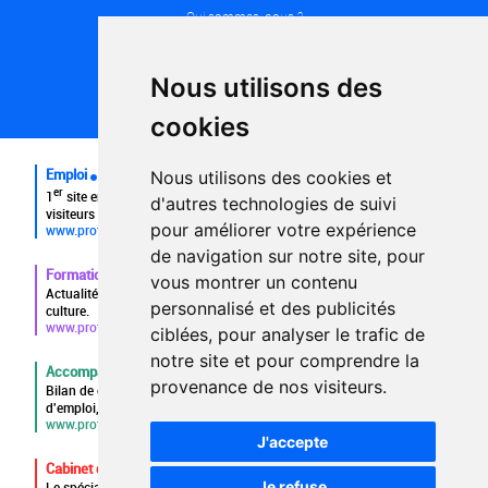
Qui sommes-nous ?
Conditions générales d'utilisation
Politique de confidentialité
Partenaires
Nous utilisons des
Plan du site
FAQ recruteurs
cookies
FAQ
Emploi
Nous utilisons des cookies et
er
1
site emploi du secteur culturel 784.000 visites et 230.000
d'autres technologies de suivi
visiteurs uniques par mois.
pour améliorer votre expérience
www.profilculture.com
de navigation sur notre site, pour
Formation
vous montrer un contenu
Actualités, guide et annuaire des formations aux métiers de la
personnalisé et des publicités
culture.
www.profilculture-formation.com
ciblées, pour analyser le trafic de
notre site et pour comprendre la
Accompagnement professionnel
provenance de nos visiteurs.
Bilan de compétences, coaching, techniques de recherche
d'emploi, entretien conseil.
www.profilculture-competences.com
J'accepte
Cabinet de recrutement
Je refuse
Le spécialiste du secteur culturel, une cvthèque de 86.000 CV