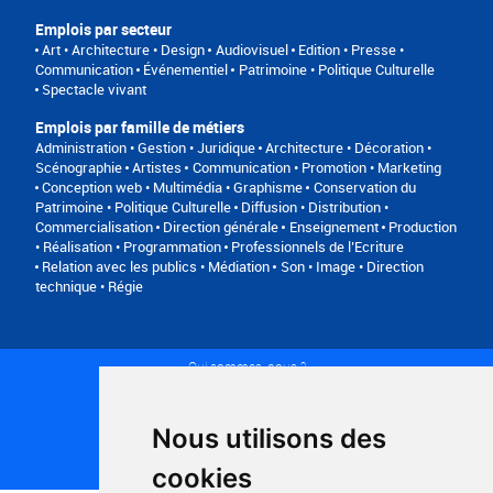
Emplois par secteur
Art • Architecture • Design
Audiovisuel
Edition • Presse •
Communication
Événementiel
Patrimoine • Politique Culturelle
Spectacle vivant
Emplois par famille de métiers
Administration • Gestion • Juridique
Architecture • Décoration •
Scénographie
Artistes
Communication • Promotion • Marketing
Conception web • Multimédia • Graphisme
Conservation du
Patrimoine • Politique Culturelle
Diffusion • Distribution •
Commercialisation
Direction générale
Enseignement
Production
• Réalisation • Programmation
Professionnels de l’Ecriture
Relation avec les publics • Médiation
Son • Image • Direction
technique • Régie
Qui sommes-nous ?
Conditions générales d'utilisation
Politique de confidentialité
Partenaires
Nous utilisons des
Plan du site
FAQ recruteurs
cookies
FAQ