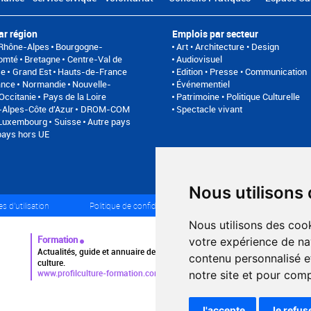
ar région
Emplois par secteur
Rhône-Alpes
Bourgogne-
Art • Architecture • Design
omté
Bretagne
Centre-Val de
Audiovisuel
se
Grand Est
Hauts-de-France
Edition • Presse • Communication
ance
Normandie
Nouvelle-
Événementiel
Occitanie
Pays de la Loire
Patrimoine • Politique Culturelle
Alpes-Côte d'Azur
DROM-COM
Spectacle vivant
/Luxembourg
Suisse
Autre pays
pays hors UE
Nous utilisons
s d'utilisation
Politique de confidentialité
Partenaires
Pl
Nous utilisons des cook
Formation
votre expérience de na
Actualités, guide et annuaire des formations aux métiers de la
contenu personnalisé et
culture.
www.profilculture-formation.com
notre site et pour com
J'accepte
Je refus