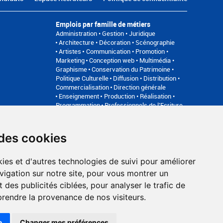
Emplois par famille de métiers
Administration • Gestion • Juridique
Architecture • Décoration • Scénographie
Artistes
Communication • Promotion •
Marketing
Conception web • Multimédia •
Graphisme
Conservation du Patrimoine •
Politique Culturelle
Diffusion • Distribution •
Commercialisation
Direction générale
Enseignement
Production • Réalisation •
Programmation
Professionnels de l’Ecriture
Relation avec les publics • Médiation
Son •
Image • Direction technique • Régie
 des cookies
an du site
FAQ recruteurs
FAQ
ies et d'autres technologies de suivi pour améliorer
Accompagnement professionnel
vigation sur notre site, pour vous montrer un
Bilan de compétences, coaching, techniques de recherche
 des publicités ciblées, pour analyser le trafic de
d'emploi, entretien conseil.
www.profilculture-competences.com
prendre la provenance de nos visiteurs.
e
Changer mes préférences