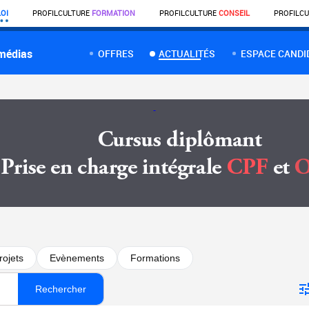
OI
PROFIL
CULTURE
FORMATION
PROFIL
CULTURE
CONSEIL
PROFIL
CU
 médias
OFFRES
ACTUALITÉS
ESPACE CANDI
rojets
Evènements
Formations
Rechercher