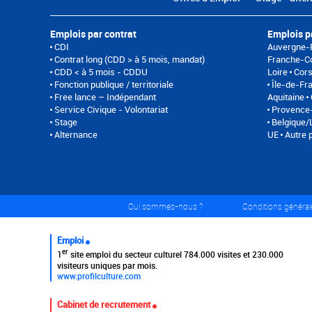
Emplois par contrat
Emplois p
CDI
Auvergne-
Contrat long (CDD > à 5 mois, mandat)
Franche-C
CDD < à 5 mois - CDDU
Loire
Cor
Fonction publique / territoriale
Île-de-Fr
Free lance – Indépendant
Aquitaine
Service Civique - Volontariat
Provence-
Stage
Belgique
Alternance
UE
Autre 
Qui sommes-nous ?
Conditions générale
Emploi
er
1
site emploi du secteur culturel 784.000 visites et 230.000
visiteurs uniques par mois.
www.profilculture.com
Cabinet de recrutement