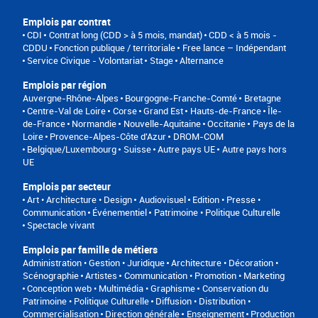
Emplois par contrat
CDI
Contrat long (CDD > à 5 mois, mandat)
CDD < à 5 mois -
CDDU
Fonction publique / territoriale
Free lance – Indépendant
Service Civique - Volontariat
Stage
Alternance
Emplois par région
Auvergne-Rhône-Alpes
Bourgogne-Franche-Comté
Bretagne
Centre-Val de Loire
Corse
Grand Est
Hauts-de-France
Île-
de-France
Normandie
Nouvelle-Aquitaine
Occitanie
Pays de la
Loire
Provence-Alpes-Côte d'Azur
DROM-COM
Belgique/Luxembourg
Suisse
Autre pays UE
Autre pays hors
UE
Emplois par secteur
Art • Architecture • Design
Audiovisuel
Edition • Presse •
Communication
Événementiel
Patrimoine • Politique Culturelle
Spectacle vivant
Emplois par famille de métiers
Administration • Gestion • Juridique
Architecture • Décoration •
Scénographie
Artistes
Communication • Promotion • Marketing
Conception web • Multimédia • Graphisme
Conservation du
Patrimoine • Politique Culturelle
Diffusion • Distribution •
Commercialisation
Direction générale
Enseignement
Production