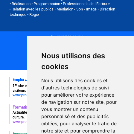
• Réalisation • Programmation
Professionnels de l’Ecriture
Relation avec les publics • Médiation
Son • Image • Direction
technique • Régie
Qui sommes-nous ?
Conditions générales d'utilisation
Politique de confidentialité
Partenaires
Nous utilisons des
Plan du site
FAQ recruteurs
cookies
FAQ
Emploi
Nous utilisons des cookies et
er
1
site emploi du secteur culturel 784.000 visites et 230.000
d'autres technologies de suivi
visiteurs uniques par mois.
pour améliorer votre expérience
www.profilculture.com
de navigation sur notre site, pour
Formation
vous montrer un contenu
Actualités, guide et annuaire des formations aux métiers de la
personnalisé et des publicités
culture.
www.profilculture-formation.com
ciblées, pour analyser le trafic de
notre site et pour comprendre la
Accompagnement professionnel