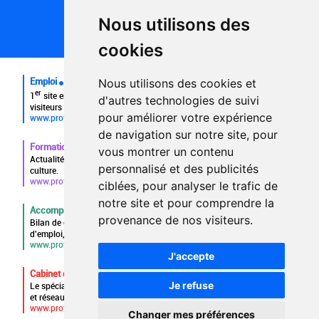
Politique de confidentialité
Partenaires
Nous utilisons des
Plan du site
FAQ recruteurs
cookies
FAQ
Emploi
Nous utilisons des cookies et
er
1
site emploi du secteur culturel 784.000 visites et 230.000
d'autres technologies de suivi
visiteurs uniques par mois.
pour améliorer votre expérience
www.profilculture.com
de navigation sur notre site, pour
Formation
vous montrer un contenu
Actualités, guide et annuaire des formations aux métiers de la
personnalisé et des publicités
culture.
www.profilculture-formation.com
ciblées, pour analyser le trafic de
notre site et pour comprendre la
Accompagnement professionnel
provenance de nos visiteurs.
Bilan de compétences, coaching, techniques de recherche
d'emploi, entretien conseil.
www.profilculture-competences.com
J'accepte
Cabinet de recrutement
Je refuse
Le spécialiste du secteur culturel, une cvthèque de 86.000 CV
et réseau unique de professionnels.
www.profilculture-conseil.com/cabinet-recrutement
Changer mes préférences