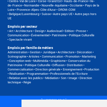
Centre-Val de Loire
Corse
Grand Est
Hauts-de-France
Île-
de-France
Normandie
Nouvelle-Aquitaine
Occitanie
Pays de la
Loire
Provence-Alpes-Côte d'Azur
DROM-COM
Belgique/Luxembourg
Suisse
Autre pays UE
Autre pays hors
UE
Emplois par secteur
Art • Architecture • Design
Audiovisuel
Edition • Presse •
Communication
Événementiel
Patrimoine • Politique Culturelle
Spectacle vivant
Emplois par famille de métiers
Administration • Gestion • Juridique
Architecture • Décoration •
Scénographie
Artistes
Communication • Promotion • Marketing
Conception web • Multimédia • Graphisme
Conservation du
Patrimoine • Politique Culturelle
Diffusion • Distribution •
Commercialisation
Direction générale
Enseignement
Production
• Réalisation • Programmation
Professionnels de l’Ecriture
Relation avec les publics • Médiation
Son • Image • Direction
technique • Régie
Qui sommes-nous ?
Conditions générales d'utilisation