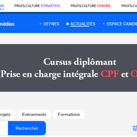
OI
PROFIL
CULTURE
FORMATION
PROFIL
CULTURE
CONSEIL
PROFIL
CU
 médias
OFFRES
ACTUALITÉS
ESPACE CANDI
rojets
Evènements
Formations
Rechercher