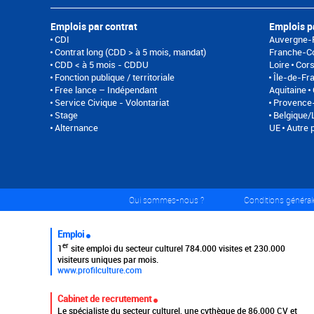
Emplois par contrat
Emplois p
CDI
Auvergne-
Contrat long (CDD > à 5 mois, mandat)
Franche-C
CDD < à 5 mois - CDDU
Loire
Cor
Fonction publique / territoriale
Île-de-Fr
Free lance – Indépendant
Aquitaine
Service Civique - Volontariat
Provence-
Stage
Belgique
Alternance
UE
Autre 
Qui sommes-nous ?
Conditions générale
Emploi
er
1
site emploi du secteur culturel 784.000 visites et 230.000
visiteurs uniques par mois.
www.profilculture.com
Cabinet de recrutement
Le spécialiste du secteur culturel, une cvthèque de 86.000 CV et