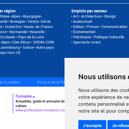
ar région
Emplois par secteur
Rhône-Alpes
Bourgogne-
Art • Architecture • Design
omté
Bretagne
Centre-Val de
Audiovisuel
se
Grand Est
Hauts-de-France
Edition • Presse • Communication
ance
Normandie
Nouvelle-
Événementiel
Occitanie
Pays de la Loire
Patrimoine • Politique Culturelle
Alpes-Côte d'Azur
DROM-COM
Spectacle vivant
/Luxembourg
Suisse
Autre pays
pays hors UE
Nous utilisons
s d'utilisation
Politique de confidentialité
Partenaires
Pl
Nous utilisons des cook
Formation
votre expérience de na
Actualités, guide et annuaire des formations aux métiers de la
contenu personnalisé et
culture.
www.profilculture-formation.com
notre site et pour com
J'accepte
Je refus