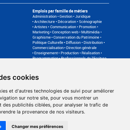
Emplois par famille de métiers
Administration • Gestion • Juridique
Architecture • Décoration • Scénographie
Artistes
Communication • Promotion •
Marketing
Conception web • Multimédia •
Graphisme
Conservation du Patrimoine •
Politique Culturelle
Diffusion • Distribution •
Commercialisation
Direction générale
Enseignement
Production • Réalisation •
Programmation
Professionnels de l’Ecriture
Relation avec les publics • Médiation
Son •
Image • Direction technique • Régie
 des cookies
an du site
FAQ recruteurs
FAQ
ies et d'autres technologies de suivi pour améliorer
Accompagnement professionnel
vigation sur notre site, pour vous montrer un
Bilan de compétences, coaching, techniques de recherche
 des publicités ciblées, pour analyser le trafic de
d'emploi, entretien conseil.
www.profilculture-competences.com
prendre la provenance de nos visiteurs.
e
Changer mes préférences