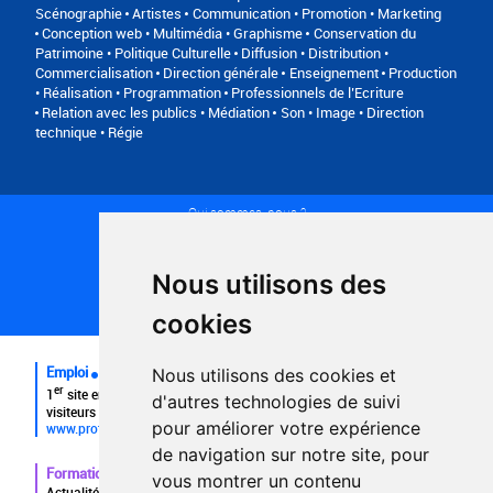
Scénographie
Artistes
Communication • Promotion • Marketing
Conception web • Multimédia • Graphisme
Conservation du
Patrimoine • Politique Culturelle
Diffusion • Distribution •
Commercialisation
Direction générale
Enseignement
Production
• Réalisation • Programmation
Professionnels de l’Ecriture
Relation avec les publics • Médiation
Son • Image • Direction
technique • Régie
Qui sommes-nous ?
Conditions générales d'utilisation
Politique de confidentialité
Partenaires
Nous utilisons des
Plan du site
FAQ recruteurs
cookies
FAQ
Emploi
Nous utilisons des cookies et
er
1
site emploi du secteur culturel 784.000 visites et 230.000
d'autres technologies de suivi
visiteurs uniques par mois.
pour améliorer votre expérience
www.profilculture.com
de navigation sur notre site, pour
Formation
vous montrer un contenu
Actualités, guide et annuaire des formations aux métiers de la