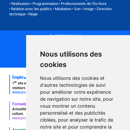
• Réalisation • Programmation
Professionnels de l’Ecriture
Relation avec les publics • Médiation
Son • Image • Direction
technique • Régie
Qui sommes-nous ?
Conditions générales d'utilisation
Politique de confidentialité
Partenaires
Nous utilisons des
Plan du site
FAQ recruteurs
cookies
FAQ
Emploi
Nous utilisons des cookies et
er
1
site emploi du secteur culturel 784.000 visites et 230.000
d'autres technologies de suivi
visiteurs uniques par mois.
pour améliorer votre expérience
www.profilculture.com
de navigation sur notre site, pour
Formation
vous montrer un contenu
Actualités, guide et annuaire des formations aux métiers de la
personnalisé et des publicités
culture.
www.profilculture-formation.com
ciblées, pour analyser le trafic de
notre site et pour comprendre la
Accompagnement professionnel