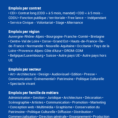
Emplois par contrat
CDI
Contrat long (CDD > à 5 mois, mandat)
CDD < à 5 mois -
CDDU
Fonction publique / territoriale
Free lance – Indépendant
Service Civique - Volontariat
Stage
Alternance
Emplois par région
Auvergne-Rhône-Alpes
Bourgogne-Franche-Comté
Bretagne
Centre-Val de Loire
Corse
Grand Est
Hauts-de-France
Île-
de-France
Normandie
Nouvelle-Aquitaine
Occitanie
Pays de la
Loire
Provence-Alpes-Côte d'Azur
DROM-COM
Belgique/Luxembourg
Suisse
Autre pays UE
Autre pays hors
UE
Emplois par secteur
Art • Architecture • Design
Audiovisuel
Edition • Presse •
Communication
Événementiel
Patrimoine • Politique Culturelle
Spectacle vivant
Emplois par famille de métiers
Administration • Gestion • Juridique
Architecture • Décoration •
Scénographie
Artistes
Communication • Promotion • Marketing
Conception web • Multimédia • Graphisme
Conservation du
Patrimoine • Politique Culturelle
Diffusion • Distribution •
Commercialisation
Direction générale
Enseignement
Production