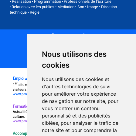
• Réalisation • Programmation
Professionnels de l’Ecriture
Relation avec les publics • Médiation
Son • Image • Direction
technique • Régie
Qui sommes-nous ?
Conditions générales d'utilisation
Politique de confidentialité
Partenaires
Nous utilisons des
Plan du site
FAQ recruteurs
cookies
FAQ
Emploi
Nous utilisons des cookies et
er
1
site emploi du secteur culturel 784.000 visites et 230.000
d'autres technologies de suivi
visiteurs uniques par mois.
pour améliorer votre expérience
www.profilculture.com
de navigation sur notre site, pour
Formation
vous montrer un contenu
Actualités, guide et annuaire des formations aux métiers de la
personnalisé et des publicités
culture.
www.profilculture-formation.com
ciblées, pour analyser le trafic de
notre site et pour comprendre la
Accompagnement professionnel