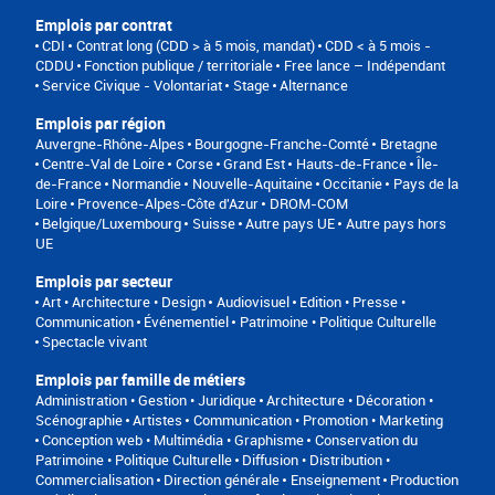
Emplois par contrat
CDI
Contrat long (CDD > à 5 mois, mandat)
CDD < à 5 mois -
CDDU
Fonction publique / territoriale
Free lance – Indépendant
Service Civique - Volontariat
Stage
Alternance
Emplois par région
Auvergne-Rhône-Alpes
Bourgogne-Franche-Comté
Bretagne
Centre-Val de Loire
Corse
Grand Est
Hauts-de-France
Île-
de-France
Normandie
Nouvelle-Aquitaine
Occitanie
Pays de la
Loire
Provence-Alpes-Côte d'Azur
DROM-COM
Belgique/Luxembourg
Suisse
Autre pays UE
Autre pays hors
UE
Emplois par secteur
Art • Architecture • Design
Audiovisuel
Edition • Presse •
Communication
Événementiel
Patrimoine • Politique Culturelle
Spectacle vivant
Emplois par famille de métiers
Administration • Gestion • Juridique
Architecture • Décoration •
Scénographie
Artistes
Communication • Promotion • Marketing
Conception web • Multimédia • Graphisme
Conservation du
Patrimoine • Politique Culturelle
Diffusion • Distribution •
Commercialisation
Direction générale
Enseignement
Production