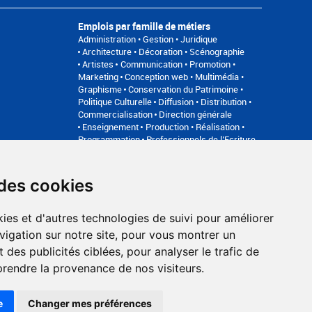
Emplois par famille de métiers
Administration • Gestion • Juridique
Architecture • Décoration • Scénographie
Artistes
Communication • Promotion •
Marketing
Conception web • Multimédia •
Graphisme
Conservation du Patrimoine •
Politique Culturelle
Diffusion • Distribution •
Commercialisation
Direction générale
Enseignement
Production • Réalisation •
Programmation
Professionnels de l’Ecriture
Relation avec les publics • Médiation
Son •
Image • Direction technique • Régie
 des cookies
an du site
FAQ recruteurs
FAQ
ies et d'autres technologies de suivi pour améliorer
Accompagnement professionnel
vigation sur notre site, pour vous montrer un
Bilan de compétences, coaching, techniques de recherche
 des publicités ciblées, pour analyser le trafic de
d'emploi, entretien conseil.
www.profilculture-competences.com
prendre la provenance de nos visiteurs.
e
Changer mes préférences