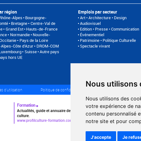
ar région
Emplois par secteur
Rhône-Alpes
Bourgogne-
Art • Architecture • Design
omté
Bretagne
Centre-Val de
Audiovisuel
se
Grand Est
Hauts-de-France
Edition • Presse • Communication
ance
Normandie
Nouvelle-
Événementiel
Occitanie
Pays de la Loire
Patrimoine • Politique Culturelle
Alpes-Côte d'Azur
DROM-COM
Spectacle vivant
/Luxembourg
Suisse
Autre pays
pays hors UE
Nous utilisons
s d'utilisation
Politique de confidentialité
Partenaires
Pl
Nous utilisons des cook
Formation
votre expérience de na
Actualités, guide et annuaire des formations aux métiers de la
contenu personnalisé et
culture.
www.profilculture-formation.com
notre site et pour com
J'accepte
Je refus