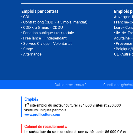
Emplois par contrat
Emplois p
CDI
Auvergne-
Contrat long (CDD > à 5 mois, mandat)
Franche-C
CDD < à 5 mois - CDDU
Loire
Cor
Fonction publique / territoriale
Île-de-Fr
Free lance – Indépendant
Aquitaine
Service Civique - Volontariat
Provence-
Stage
Belgique
Alternance
UE
Autre 
Qui sommes-nous ?
Conditions générale
Emploi
er
1
site emploi du secteur culturel 784.000 visites et 230.000
visiteurs uniques par mois.
www.profilculture.com
Cabinet de recrutement
Le spécialiste du secteur culturel, une cvthèque de 86.000 CV et