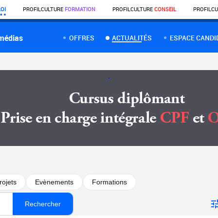
OI
PROFIL
CULTURE
FORMATION
PROFIL
CULTURE
CONSEIL
PROFIL
CU
 médias
OFFRES
ACTUALITÉS
ESPACE CANDI
rojets
Evènements
Formations
Rechercher