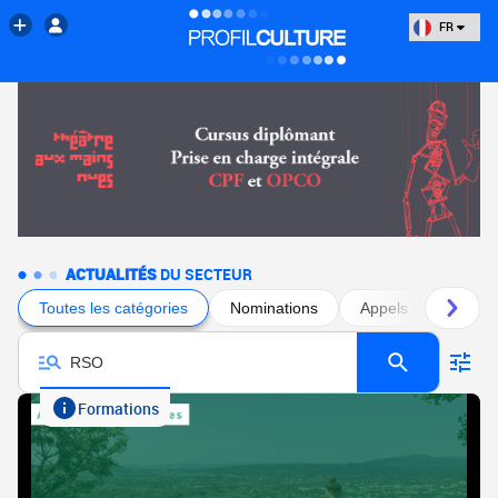
FR
ACTUALITÉS
DU SECTEUR
Toutes les catégories
Nominations
Appels à projets
Formations