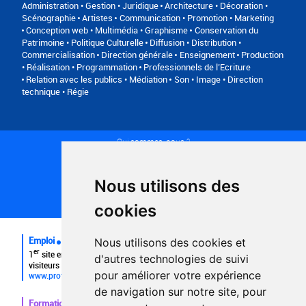
Administration • Gestion • Juridique
Architecture • Décoration •
Scénographie
Artistes
Communication • Promotion • Marketing
Conception web • Multimédia • Graphisme
Conservation du
Patrimoine • Politique Culturelle
Diffusion • Distribution •
Commercialisation
Direction générale
Enseignement
Production
• Réalisation • Programmation
Professionnels de l’Ecriture
Relation avec les publics • Médiation
Son • Image • Direction
technique • Régie
Qui sommes-nous ?
Conditions générales d'utilisation
Politique de confidentialité
Partenaires
Nous utilisons des
Plan du site
FAQ recruteurs
cookies
FAQ
Emploi
Nous utilisons des cookies et
er
1
site emploi du secteur culturel 784.000 visites et 230.000
d'autres technologies de suivi
visiteurs uniques par mois.
pour améliorer votre expérience
www.profilculture.com
de navigation sur notre site, pour
Formation