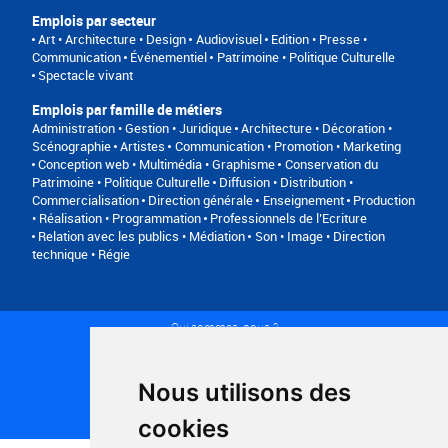
Emplois par secteur
Art • Architecture • Design
Audiovisuel
Edition • Presse •
Communication
Événementiel
Patrimoine • Politique Culturelle
Spectacle vivant
Emplois par famille de métiers
Administration • Gestion • Juridique
Architecture • Décoration •
Scénographie
Artistes
Communication • Promotion • Marketing
Conception web • Multimédia • Graphisme
Conservation du
Patrimoine • Politique Culturelle
Diffusion • Distribution •
Commercialisation
Direction générale
Enseignement
Production
• Réalisation • Programmation
Professionnels de l’Ecriture
Relation avec les publics • Médiation
Son • Image • Direction
technique • Régie
Qui sommes-nous ?
Conditions générales d'utilisation
Politique de confidentialité
Partenaires
Nous utilisons des
Plan du site
FAQ recruteurs
cookies
FAQ