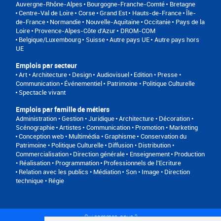
Auvergne-Rhône-Alpes
Bourgogne-Franche-Comté
Bretagne
Centre-Val de Loire
Corse
Grand Est
Hauts-de-France
Île-
de-France
Normandie
Nouvelle-Aquitaine
Occitanie
Pays de la
Loire
Provence-Alpes-Côte d'Azur
DROM-COM
Belgique/Luxembourg
Suisse
Autre pays UE
Autre pays hors
UE
Emplois par secteur
Art • Architecture • Design
Audiovisuel
Edition • Presse •
Communication
Événementiel
Patrimoine • Politique Culturelle
Spectacle vivant
Emplois par famille de métiers
Administration • Gestion • Juridique
Architecture • Décoration •
Scénographie
Artistes
Communication • Promotion • Marketing
Conception web • Multimédia • Graphisme
Conservation du
Patrimoine • Politique Culturelle
Diffusion • Distribution •
Commercialisation
Direction générale
Enseignement
Production
• Réalisation • Programmation
Professionnels de l’Ecriture
Relation avec les publics • Médiation
Son • Image • Direction
technique • Régie
Qui sommes-nous ?