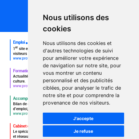
Conditions générales d'utilisation
Politique de confidentialité
Partenaires
Nous utilisons des
Plan du site
FAQ recruteurs
cookies
FAQ
Emploi
Nous utilisons des cookies et
er
1
site emploi du secteur culturel 784.000 visites et 230.000
d'autres technologies de suivi
visiteurs uniques par mois.
pour améliorer votre expérience
www.profilculture.com
de navigation sur notre site, pour
Formation
vous montrer un contenu
Actualités, guide et annuaire des formations aux métiers de la
personnalisé et des publicités
culture.
www.profilculture-formation.com
ciblées, pour analyser le trafic de
notre site et pour comprendre la
Accompagnement professionnel
provenance de nos visiteurs.
Bilan de compétences, coaching, techniques de recherche
d'emploi, entretien conseil.
www.profilculture-competences.com
J'accepte
Cabinet de recrutement
Je refuse
Le spécialiste du secteur culturel, une cvthèque de 86.000 CV
et réseau unique de professionnels.