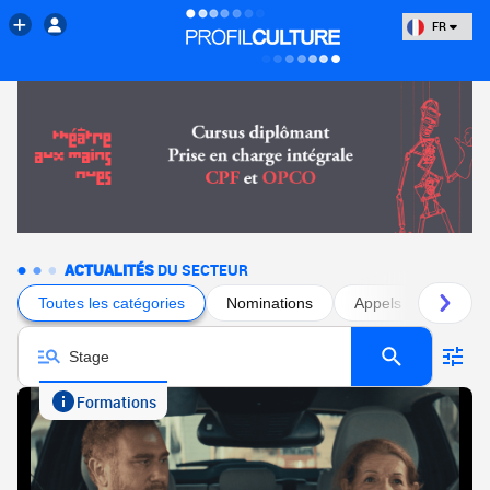
FR
ACTUALITÉS
DU SECTEUR
Toutes les catégories
Nominations
Appels à projets
Formations