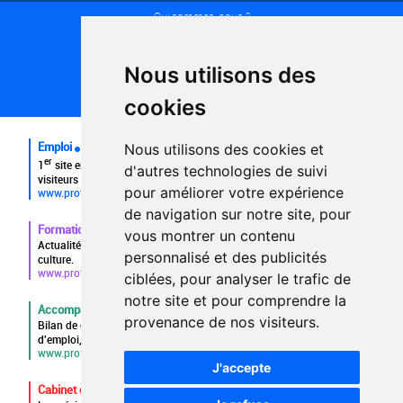
Qui sommes-nous ?
Conditions générales d'utilisation
Politique de confidentialité
Partenaires
Nous utilisons des
Plan du site
FAQ recruteurs
cookies
FAQ
Emploi
Nous utilisons des cookies et
er
1
site emploi du secteur culturel 784.000 visites et 230.000
d'autres technologies de suivi
visiteurs uniques par mois.
pour améliorer votre expérience
www.profilculture.com
de navigation sur notre site, pour
Formation
vous montrer un contenu
Actualités, guide et annuaire des formations aux métiers de la
personnalisé et des publicités
culture.
www.profilculture-formation.com
ciblées, pour analyser le trafic de
notre site et pour comprendre la
Accompagnement professionnel
provenance de nos visiteurs.
Bilan de compétences, coaching, techniques de recherche
d'emploi, entretien conseil.
www.profilculture-competences.com
J'accepte
Cabinet de recrutement