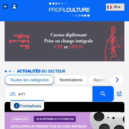
FR
ACTUALITÉS
DU SECTEUR
Toutes les catégories
Nominations
Appels à projets
Formations