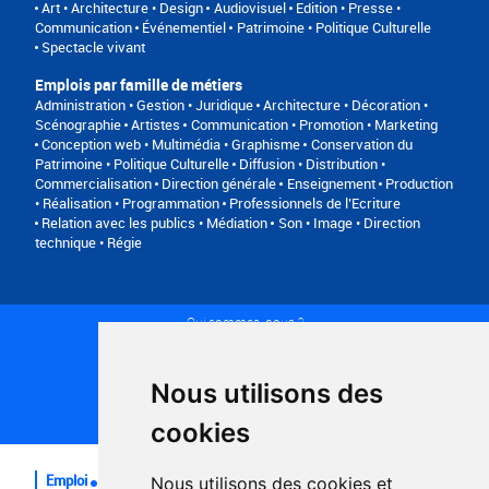
Art • Architecture • Design
Audiovisuel
Edition • Presse •
Communication
Événementiel
Patrimoine • Politique Culturelle
Spectacle vivant
Emplois par famille de métiers
Administration • Gestion • Juridique
Architecture • Décoration •
Scénographie
Artistes
Communication • Promotion • Marketing
Conception web • Multimédia • Graphisme
Conservation du
Patrimoine • Politique Culturelle
Diffusion • Distribution •
Commercialisation
Direction générale
Enseignement
Production
• Réalisation • Programmation
Professionnels de l’Ecriture
Relation avec les publics • Médiation
Son • Image • Direction
technique • Régie
Qui sommes-nous ?
Conditions générales d'utilisation
Politique de confidentialité
Partenaires
Nous utilisons des
Plan du site
FAQ recruteurs
cookies
FAQ
Emploi
Nous utilisons des cookies et