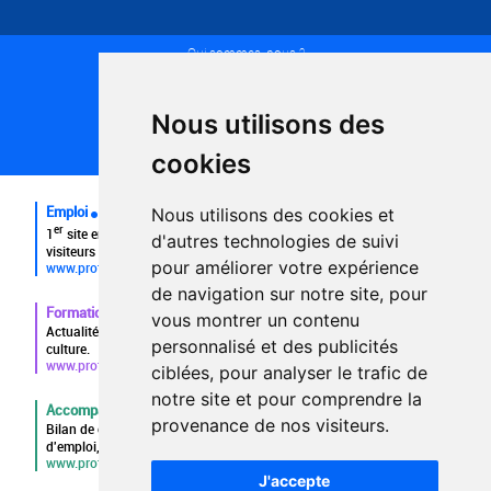
Qui sommes-nous ?
Conditions générales d'utilisation
Politique de confidentialité
Partenaires
Nous utilisons des
Plan du site
FAQ recruteurs
cookies
FAQ
Emploi
Nous utilisons des cookies et
er
1
site emploi du secteur culturel 784.000 visites et 230.000
d'autres technologies de suivi
visiteurs uniques par mois.
pour améliorer votre expérience
www.profilculture.com
de navigation sur notre site, pour
Formation
vous montrer un contenu
Actualités, guide et annuaire des formations aux métiers de la
personnalisé et des publicités
culture.
www.profilculture-formation.com
ciblées, pour analyser le trafic de
notre site et pour comprendre la
Accompagnement professionnel
provenance de nos visiteurs.
Bilan de compétences, coaching, techniques de recherche
d'emploi, entretien conseil.
www.profilculture-competences.com
J'accepte