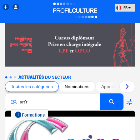
FR
ACTUALITÉS
DU SECTEUR
Toutes les catégories
Nominations
Appels à projets
Formations