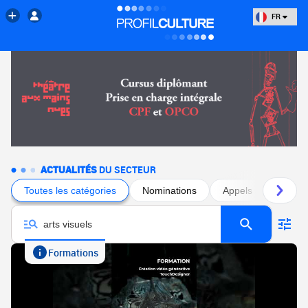
FR
ACTUALITÉS
DU SECTEUR
Toutes les catégories
Nominations
Appels à projets
Formations