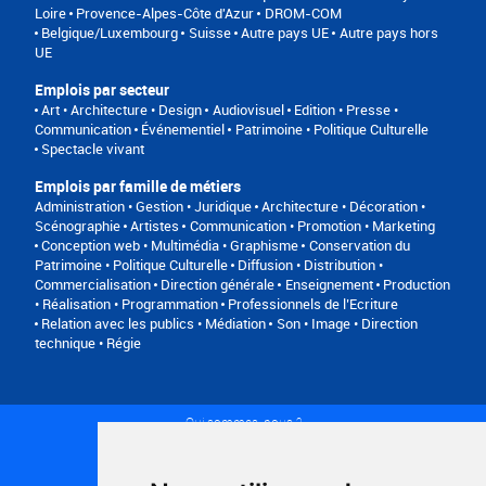
Loire
Provence-Alpes-Côte d'Azur
DROM-COM
Belgique/Luxembourg
Suisse
Autre pays UE
Autre pays hors
UE
Emplois par secteur
Art • Architecture • Design
Audiovisuel
Edition • Presse •
Communication
Événementiel
Patrimoine • Politique Culturelle
Spectacle vivant
Emplois par famille de métiers
Administration • Gestion • Juridique
Architecture • Décoration •
Scénographie
Artistes
Communication • Promotion • Marketing
Conception web • Multimédia • Graphisme
Conservation du
Patrimoine • Politique Culturelle
Diffusion • Distribution •
Commercialisation
Direction générale
Enseignement
Production
• Réalisation • Programmation
Professionnels de l’Ecriture
Relation avec les publics • Médiation
Son • Image • Direction
technique • Régie
Qui sommes-nous ?
Conditions générales d'utilisation
Politique de confidentialité
Partenaires