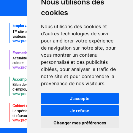
Nous utilisons des
Plan du site
FAQ recruteurs
cookies
FAQ
Emploi
Nous utilisons des cookies et
er
1
site emploi du secteur culturel 784.000 visites et 230.000
d'autres technologies de suivi
visiteurs uniques par mois.
pour améliorer votre expérience
www.profilculture.com
de navigation sur notre site, pour
Formation
vous montrer un contenu
Actualités, guide et annuaire des formations aux métiers de la
personnalisé et des publicités
culture.
www.profilculture-formation.com
ciblées, pour analyser le trafic de
notre site et pour comprendre la
Accompagnement professionnel
provenance de nos visiteurs.
Bilan de compétences, coaching, techniques de recherche
d'emploi, entretien conseil.
www.profilculture-competences.com
J'accepte
Cabinet de recrutement
Je refuse
Le spécialiste du secteur culturel, une cvthèque de 86.000 CV
et réseau unique de professionnels.
www.profilculture-conseil.com/cabinet-recrutement
Changer mes préférences
1093