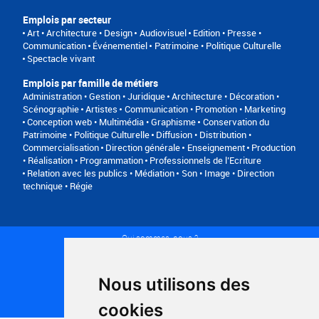
Emplois par secteur
Art • Architecture • Design
Audiovisuel
Edition • Presse •
Communication
Événementiel
Patrimoine • Politique Culturelle
Spectacle vivant
Emplois par famille de métiers
Administration • Gestion • Juridique
Architecture • Décoration •
Scénographie
Artistes
Communication • Promotion • Marketing
Conception web • Multimédia • Graphisme
Conservation du
Patrimoine • Politique Culturelle
Diffusion • Distribution •
Commercialisation
Direction générale
Enseignement
Production
• Réalisation • Programmation
Professionnels de l’Ecriture
Relation avec les publics • Médiation
Son • Image • Direction
technique • Régie
Qui sommes-nous ?
Conditions générales d'utilisation
Politique de confidentialité
Partenaires
Nous utilisons des
Plan du site
FAQ recruteurs
cookies
FAQ