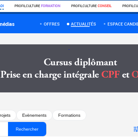
OI
PROFIL
CULTURE
FORMATION
PROFIL
CULTURE
CONSEIL
PROFIL
CU
 médias
OFFRES
ACTUALITÉS
ESPACE CANDI
rojets
Evènements
Formations
Rechercher