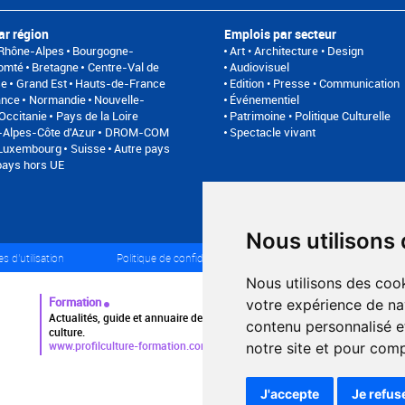
ar région
Emplois par secteur
Rhône-Alpes
Bourgogne-
Art • Architecture • Design
omté
Bretagne
Centre-Val de
Audiovisuel
se
Grand Est
Hauts-de-France
Edition • Presse • Communication
ance
Normandie
Nouvelle-
Événementiel
Occitanie
Pays de la Loire
Patrimoine • Politique Culturelle
Alpes-Côte d'Azur
DROM-COM
Spectacle vivant
/Luxembourg
Suisse
Autre pays
pays hors UE
Nous utilisons
s d'utilisation
Politique de confidentialité
Partenaires
Pl
Nous utilisons des cook
Formation
votre expérience de na
Actualités, guide et annuaire des formations aux métiers de la
contenu personnalisé et
culture.
www.profilculture-formation.com
notre site et pour com
J'accepte
Je refus