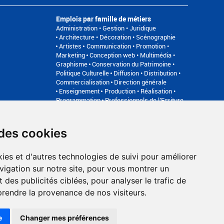
Emplois par famille de métiers
Administration • Gestion • Juridique
Architecture • Décoration • Scénographie
Artistes
Communication • Promotion •
Marketing
Conception web • Multimédia •
Graphisme
Conservation du Patrimoine •
Politique Culturelle
Diffusion • Distribution •
Commercialisation
Direction générale
Enseignement
Production • Réalisation •
Programmation
Professionnels de l’Ecriture
Relation avec les publics • Médiation
Son •
Image • Direction technique • Régie
 des cookies
an du site
FAQ recruteurs
FAQ
ies et d'autres technologies de suivi pour améliorer
Accompagnement professionnel
vigation sur notre site, pour vous montrer un
Bilan de compétences, coaching, techniques de recherche
 des publicités ciblées, pour analyser le trafic de
d'emploi, entretien conseil.
www.profilculture-competences.com
prendre la provenance de nos visiteurs.
e
Changer mes préférences