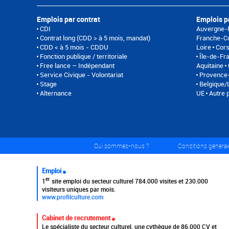
Emplois par contrat
Emplois p
CDI
Auvergne-
Contrat long (CDD > à 5 mois, mandat)
Franche-C
CDD < à 5 mois - CDDU
Loire
Cor
Fonction publique / territoriale
Île-de-Fr
Free lance – Indépendant
Aquitaine
Service Civique - Volontariat
Provence-
Stage
Belgique
Alternance
UE
Autre 
Qui sommes-nous ?
Conditions générale
Emploi
er
1
site emploi du secteur culturel 784.000 visites et 230.000
visiteurs uniques par mois.
www.profilculture.com
Cabinet de recrutement
Le spécialiste du secteur culturel, une cvthèque de 86.000 CV et