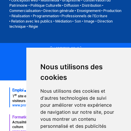
Conception web • Multimédia • Graphisme
Conservation du
Patrimoine • Politique Culturelle
Diffusion • Distribution •
Commercialisation
Direction générale
Enseignement
Production
• Réalisation • Programmation
Professionnels de l’Ecriture
Relation avec les publics • Médiation
Son • Image • Direction
technique • Régie
Qui sommes-nous ?
Conditions générales d'utilisation
Politique de confidentialité
Partenaires
Nous utilisons des
Plan du site
FAQ recruteurs
cookies
FAQ
Emploi
Nous utilisons des cookies et
er
1
site emploi du secteur culturel 784.000 visites et 230.000
d'autres technologies de suivi
visiteurs uniques par mois.
pour améliorer votre expérience
www.profilculture.com
de navigation sur notre site, pour
Formation
vous montrer un contenu
Actualités, guide et annuaire des formations aux métiers de la
personnalisé et des publicités
culture.