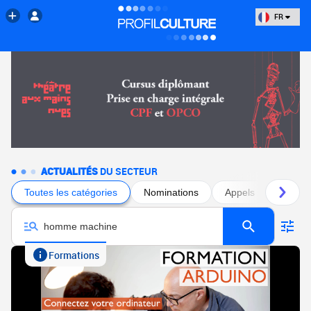
FR
ACTUALITÉS
DU SECTEUR
Toutes les catégories
Nominations
Appels à projets
Formations