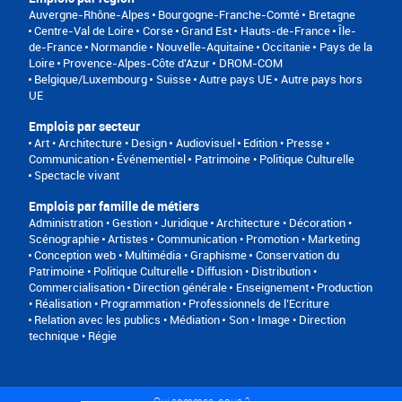
Auvergne-Rhône-Alpes
Bourgogne-Franche-Comté
Bretagne
Centre-Val de Loire
Corse
Grand Est
Hauts-de-France
Île-
de-France
Normandie
Nouvelle-Aquitaine
Occitanie
Pays de la
Loire
Provence-Alpes-Côte d'Azur
DROM-COM
Belgique/Luxembourg
Suisse
Autre pays UE
Autre pays hors
UE
Emplois par secteur
Art • Architecture • Design
Audiovisuel
Edition • Presse •
Communication
Événementiel
Patrimoine • Politique Culturelle
Spectacle vivant
Emplois par famille de métiers
Administration • Gestion • Juridique
Architecture • Décoration •
Scénographie
Artistes
Communication • Promotion • Marketing
Conception web • Multimédia • Graphisme
Conservation du
Patrimoine • Politique Culturelle
Diffusion • Distribution •
Commercialisation
Direction générale
Enseignement
Production
• Réalisation • Programmation
Professionnels de l’Ecriture
Relation avec les publics • Médiation
Son • Image • Direction
technique • Régie
Qui sommes-nous ?