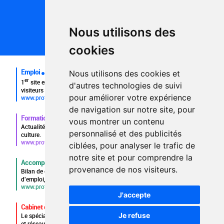
Conditions générales d'utilisation
Politique de confidentialité
Partenaires
Nous utilisons des
Plan du site
FAQ recruteurs
cookies
FAQ
Emploi
Nous utilisons des cookies et
er
1
site emploi du secteur culturel 784.000 visites et 230.000
d'autres technologies de suivi
visiteurs uniques par mois.
pour améliorer votre expérience
www.profilculture.com
de navigation sur notre site, pour
Formation
vous montrer un contenu
Actualités, guide et annuaire des formations aux métiers de la
personnalisé et des publicités
culture.
www.profilculture-formation.com
ciblées, pour analyser le trafic de
notre site et pour comprendre la
Accompagnement professionnel
provenance de nos visiteurs.
Bilan de compétences, coaching, techniques de recherche
d'emploi, entretien conseil.
www.profilculture-competences.com
J'accepte
Cabinet de recrutement
Je refuse
Le spécialiste du secteur culturel, une cvthèque de 86.000 CV
et réseau unique de professionnels.