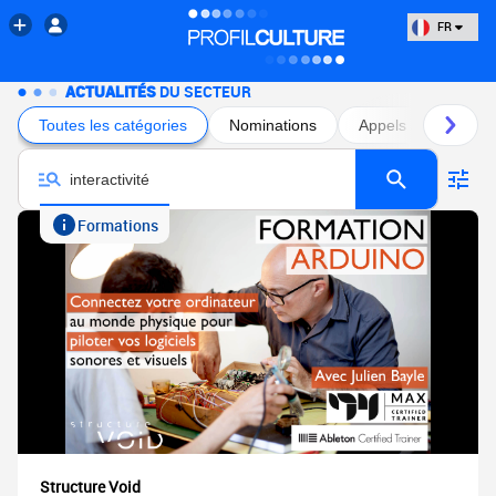
FR
ACTUALITÉS
DU SECTEUR
Toutes les catégories
Nominations
Appels à projets
Formations
Structure Void