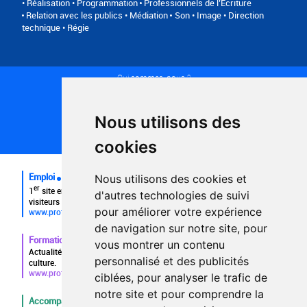
• Réalisation • Programmation
Professionnels de l’Ecriture
Relation avec les publics • Médiation
Son • Image • Direction
technique • Régie
Qui sommes-nous ?
Conditions générales d'utilisation
Politique de confidentialité
Partenaires
Nous utilisons des
Plan du site
FAQ recruteurs
cookies
FAQ
Emploi
Nous utilisons des cookies et
er
1
site emploi du secteur culturel 784.000 visites et 230.000
d'autres technologies de suivi
visiteurs uniques par mois.
pour améliorer votre expérience
www.profilculture.com
de navigation sur notre site, pour
Formation
vous montrer un contenu
Actualités, guide et annuaire des formations aux métiers de la
personnalisé et des publicités
culture.
www.profilculture-formation.com
ciblées, pour analyser le trafic de
notre site et pour comprendre la
Accompagnement professionnel