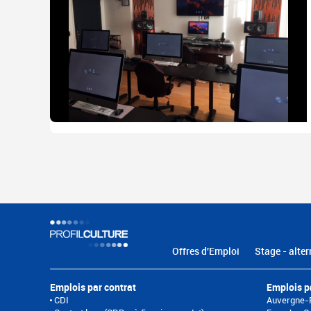
Offres d'Emploi
Stage - alter
Emplois par contrat
Emplois p
CDI
Auvergne-