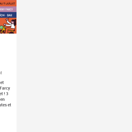
t
 et
 Farcy
t ! 3
 en
utes et