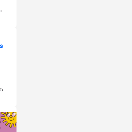
ur
s
O)