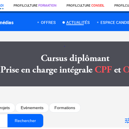
OI
PROFIL
CULTURE
FORMATION
PROFIL
CULTURE
CONSEIL
PROFIL
CU
 médias
OFFRES
ACTUALITÉS
ESPACE CANDI
rojets
Evènements
Formations
Rechercher