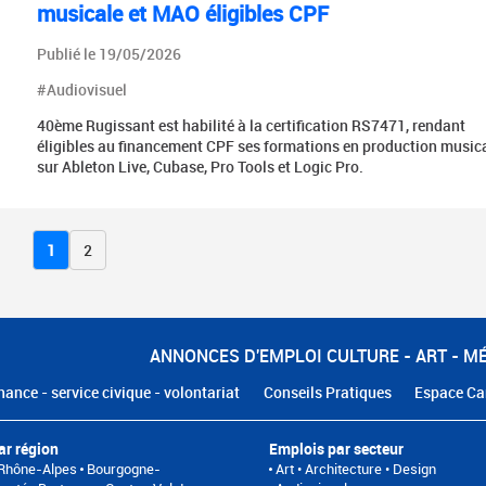
musicale et MAO éligibles CPF
Publié le 19/05/2026
#Audiovisuel
40ème Rugissant est habilité à la certification RS7471, rendant
éligibles au financement CPF ses formations en production music
sur Ableton Live, Cubase, Pro Tools et Logic Pro.
1
2
ANNONCES D'EMPLOI CULTURE - ART - M
nance - service civique - volontariat
Conseils Pratiques
Espace Ca
ar région
Emplois par secteur
Rhône-Alpes
Bourgogne-
Art • Architecture • Design