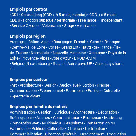
Emplois par contrat
CDI
Contrat long (CDD > à 5 mois, mandat)
CDD < à 5 mois -
CDDU
Fonction publique / territoriale
Free lance – Indépendant
Service Civique - Volontariat
Stage
Alternance
Emplois par région
Auvergne-Rhône-Alpes
Bourgogne-Franche-Comté
Bretagne
Centre-Val de Loire
Corse
Grand Est
Hauts-de-France
Île-
de-France
Normandie
Nouvelle-Aquitaine
Occitanie
Pays de la
Loire
Provence-Alpes-Côte d'Azur
DROM-COM
Belgique/Luxembourg
Suisse
Autre pays UE
Autre pays hors
UE
Emplois par secteur
Art • Architecture • Design
Audiovisuel
Edition • Presse •
Communication
Événementiel
Patrimoine • Politique Culturelle
Spectacle vivant
Emplois par famille de métiers
Administration • Gestion • Juridique
Architecture • Décoration •
Scénographie
Artistes
Communication • Promotion • Marketing
Conception web • Multimédia • Graphisme
Conservation du
Patrimoine • Politique Culturelle
Diffusion • Distribution •
Commercialisation
Direction générale
Enseignement
Production