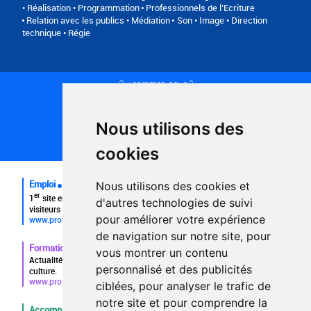
• Réalisation • Programmation
Professionnels de l’Ecriture
Relation avec les publics • Médiation
Son • Image • Direction
technique • Régie
Qui sommes-nous ?
Conditions générales d'utilisation
Politique de confidentialité
Partenaires
Nous utilisons des
Plan du site
FAQ recruteurs
cookies
FAQ
Emploi
Nous utilisons des cookies et
er
1
site emploi du secteur culturel 784.000 visites et 230.000
d'autres technologies de suivi
visiteurs uniques par mois.
pour améliorer votre expérience
www.profilculture.com
de navigation sur notre site, pour
Formation
vous montrer un contenu
Actualités, guide et annuaire des formations aux métiers de la
personnalisé et des publicités
culture.
www.profilculture-formation.com
ciblées, pour analyser le trafic de
notre site et pour comprendre la
Accompagnement professionnel