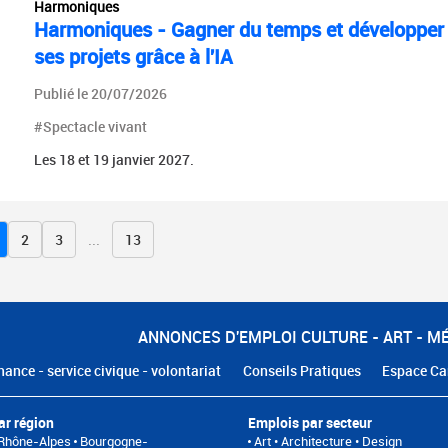
Harmoniques
Harmoniques - Gagner du temps et développer
ses projets grâce à l'IA
Publié le 20/07/2026
#Spectacle vivant
Les 18 et 19 janvier 2027.
2
3
...
13
ANNONCES D'EMPLOI CULTURE - ART - M
nance - service civique - volontariat
Conseils Pratiques
Espace Ca
ar région
Emplois par secteur
Rhône-Alpes
Bourgogne-
Art • Architecture • Design