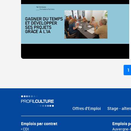
1
Offres d'Emploi
Stage - alter
Emplois par contrat
Emplois p
CDI
Auvergne-