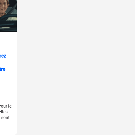
rez
tre
our le
lles
 sont