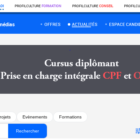
OI
PROFIL
CULTURE
FORMATION
PROFIL
CULTURE
CONSEIL
PROFIL
CU
 médias
OFFRES
ACTUALITÉS
ESPACE CANDI
rojets
Evènements
Formations
Rechercher