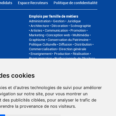
ndidats
Espace Recruteurs
Politique de confidentialité
Emplois par famille de métiers
Administration • Gestion • Juridique
Architecture • Décoration • Scénographie
Artistes
Communication • Promotion •
Marketing
Conception web • Multimédia •
Graphisme
Conservation du Patrimoine •
Politique Culturelle
Diffusion • Distribution •
Commercialisation
Direction générale
Enseignement
Production • Réalisation •
Programmation
Professionnels de l’Ecriture
Relation avec les publics • Médiation
Son •
Image • Direction technique • Régie
 des cookies
an du site
FAQ recruteurs
FAQ
ies et d'autres technologies de suivi pour améliorer
Accompagnement professionnel
vigation sur notre site, pour vous montrer un
Bilan de compétences, coaching, techniques de recherche
 des publicités ciblées, pour analyser le trafic de
d'emploi, entretien conseil.
www.profilculture-competences.com
prendre la provenance de nos visiteurs.