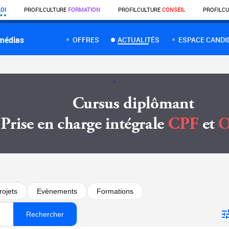
OI
PROFIL
CULTURE
FORMATION
PROFIL
CULTURE
CONSEIL
PROFIL
CU
 médias
OFFRES
ACTUALITÉS
ESPACE CANDI
rojets
Evènements
Formations
Rechercher