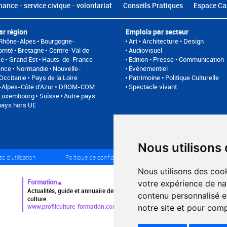
nance - service civique - volontariat
Conseils Pratiques
Espace Ca
ar région
Emplois par secteur
Rhône-Alpes
Bourgogne-
Art • Architecture • Design
omté
Bretagne
Centre-Val de
Audiovisuel
se
Grand Est
Hauts-de-France
Edition • Presse • Communication
ance
Normandie
Nouvelle-
Événementiel
Occitanie
Pays de la Loire
Patrimoine • Politique Culturelle
Alpes-Côte d'Azur
DROM-COM
Spectacle vivant
/Luxembourg
Suisse
Autre pays
pays hors UE
Nous utilisons
s d'utilisation
Politique de confidentialité
Partenaires
Pl
Nous utilisons des cook
Formation
votre expérience de na
Actualités, guide et annuaire des formations aux métiers de la
contenu personnalisé et
culture.
www.profilculture-formation.com
notre site et pour com