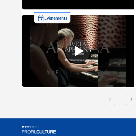
Evènements
1
...
7