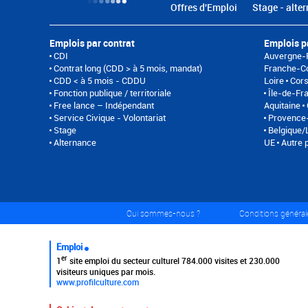
Offres d'Emploi
Stage - alter
Emplois par contrat
Emplois p
CDI
Auvergne-
Contrat long (CDD > à 5 mois, mandat)
Franche-C
CDD < à 5 mois - CDDU
Loire
Cor
Fonction publique / territoriale
Île-de-Fr
Free lance – Indépendant
Aquitaine
Service Civique - Volontariat
Provence-
Stage
Belgique
Alternance
UE
Autre 
Qui sommes-nous ?
Conditions générale
Emploi
er
1
site emploi du secteur culturel 784.000 visites et 230.000
visiteurs uniques par mois.
www.profilculture.com