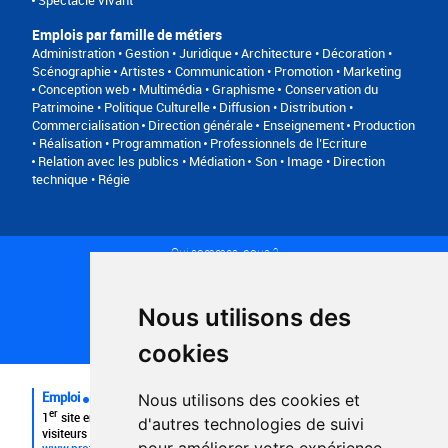
Spectacle vivant
Emplois par famille de métiers
Administration • Gestion • Juridique
Architecture • Décoration •
Scénographie
Artistes
Communication • Promotion • Marketing
Conception web • Multimédia • Graphisme
Conservation du
Patrimoine • Politique Culturelle
Diffusion • Distribution •
Commercialisation
Direction générale
Enseignement
Production
• Réalisation • Programmation
Professionnels de l’Ecriture
Relation avec les publics • Médiation
Son • Image • Direction
technique • Régie
Qui sommes-nous ?
Conditions générales d'utilisation
Politique de confidentialité
Partenaires
Nous utilisons des
Plan du site
FAQ recruteurs
cookies
FAQ
Emploi
Nous utilisons des cookies et
er
1
site emploi du secteur culturel 784.000 visites et 230.000
d'autres technologies de suivi
visiteurs uniques par mois.