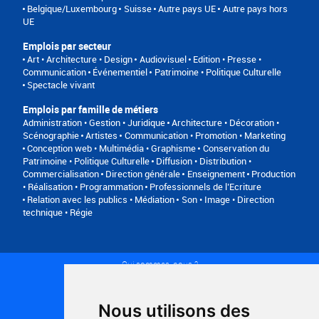
Belgique/Luxembourg
Suisse
Autre pays UE
Autre pays hors
UE
Emplois par secteur
Art • Architecture • Design
Audiovisuel
Edition • Presse •
Communication
Événementiel
Patrimoine • Politique Culturelle
Spectacle vivant
Emplois par famille de métiers
Administration • Gestion • Juridique
Architecture • Décoration •
Scénographie
Artistes
Communication • Promotion • Marketing
Conception web • Multimédia • Graphisme
Conservation du
Patrimoine • Politique Culturelle
Diffusion • Distribution •
Commercialisation
Direction générale
Enseignement
Production
• Réalisation • Programmation
Professionnels de l’Ecriture
Relation avec les publics • Médiation
Son • Image • Direction
technique • Régie
Qui sommes-nous ?
Conditions générales d'utilisation
Politique de confidentialité
Partenaires
Nous utilisons des
Plan du site