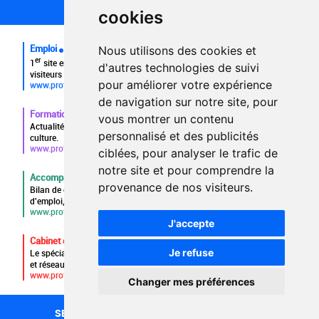
FAQ recruteurs
cookies
FAQ
Emploi
Nous utilisons des cookies et
er
1
site emploi du secteur culturel 784.000 visites et 230.000
d'autres technologies de suivi
visiteurs uniques par mois.
pour améliorer votre expérience
www.profilculture.com
de navigation sur notre site, pour
Formation
vous montrer un contenu
Actualités, guide et annuaire des formations aux métiers de la
personnalisé et des publicités
culture.
www.profilculture-formation.com
ciblées, pour analyser le trafic de
notre site et pour comprendre la
Accompagnement professionnel
provenance de nos visiteurs.
Bilan de compétences, coaching, techniques de recherche
d'emploi, entretien conseil.
www.profilculture-competences.com
J'accepte
Cabinet de recrutement
Je refuse
Le spécialiste du secteur culturel, une cvthèque de 86.000 CV
et réseau unique de professionnels.
www.profilculture-conseil.com/cabinet-recrutement
Changer mes préférences
1020
SECTEURS
RECHERCHE