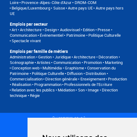
Loire
Provence-Alpes-Côte d'Azur
DROM-COM
Belgique/Luxembourg
Suisse
Autre pays UE
Autre pays hors
UE
Emplois par secteur
Art • Architecture • Design
Audiovisuel
Edition • Presse •
Communication
Événementiel
Patrimoine • Politique Culturelle
Spectacle vivant
Emplois par famille de métiers
Administration • Gestion • Juridique
Architecture • Décoration •
Scénographie
Artistes
Communication • Promotion • Marketing
Conception web • Multimédia • Graphisme
Conservation du
Patrimoine • Politique Culturelle
Diffusion • Distribution •
Commercialisation
Direction générale
Enseignement
Production
• Réalisation • Programmation
Professionnels de l’Ecriture
Relation avec les publics • Médiation
Son • Image • Direction
technique • Régie
Qui sommes-nous ?
Conditions générales d'utilisation
Politique de confidentialité
Partenaires