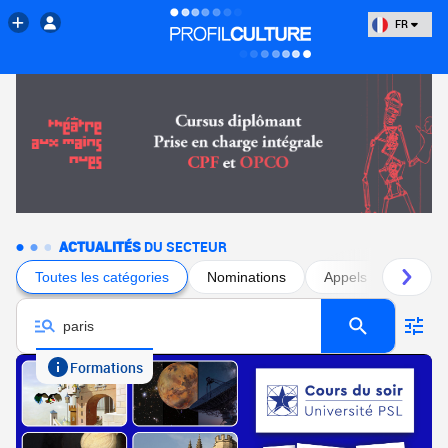
FR
ACTUALITÉS
DU SECTEUR
Toutes les catégories
Nominations
Appels à projets
Formations