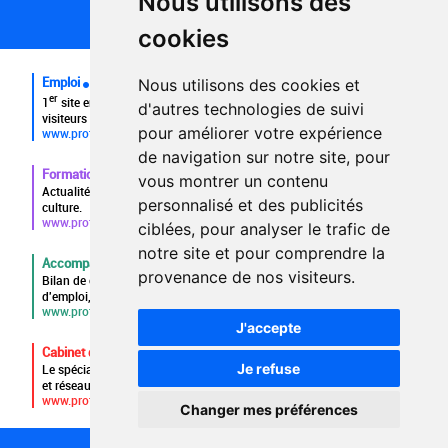
Nous utilisons des
Plan du site
FAQ recruteurs
cookies
FAQ
Emploi
Nous utilisons des cookies et
er
1
site emploi du secteur culturel 784.000 visites et 230.000
d'autres technologies de suivi
visiteurs uniques par mois.
pour améliorer votre expérience
www.profilculture.com
de navigation sur notre site, pour
Formation
vous montrer un contenu
Actualités, guide et annuaire des formations aux métiers de la
personnalisé et des publicités
culture.
www.profilculture-formation.com
ciblées, pour analyser le trafic de
notre site et pour comprendre la
Accompagnement professionnel
provenance de nos visiteurs.
Bilan de compétences, coaching, techniques de recherche
d'emploi, entretien conseil.
www.profilculture-competences.com
J'accepte
Cabinet de recrutement
Je refuse
Le spécialiste du secteur culturel, une cvthèque de 86.000 CV
et réseau unique de professionnels.
www.profilculture-conseil.com/cabinet-recrutement
Changer mes préférences
1087