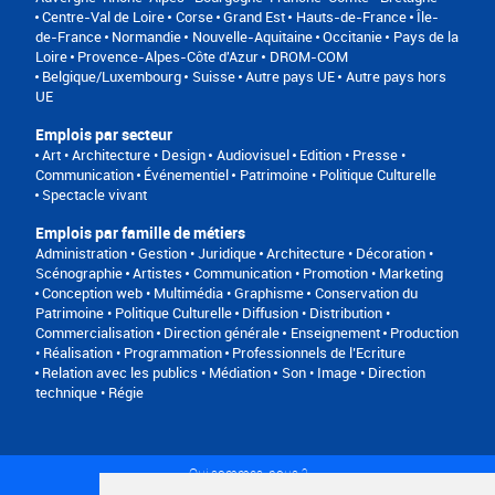
Centre-Val de Loire
Corse
Grand Est
Hauts-de-France
Île-
de-France
Normandie
Nouvelle-Aquitaine
Occitanie
Pays de la
Loire
Provence-Alpes-Côte d'Azur
DROM-COM
Belgique/Luxembourg
Suisse
Autre pays UE
Autre pays hors
UE
Emplois par secteur
Art • Architecture • Design
Audiovisuel
Edition • Presse •
Communication
Événementiel
Patrimoine • Politique Culturelle
Spectacle vivant
Emplois par famille de métiers
Administration • Gestion • Juridique
Architecture • Décoration •
Scénographie
Artistes
Communication • Promotion • Marketing
Conception web • Multimédia • Graphisme
Conservation du
Patrimoine • Politique Culturelle
Diffusion • Distribution •
Commercialisation
Direction générale
Enseignement
Production
• Réalisation • Programmation
Professionnels de l’Ecriture
Relation avec les publics • Médiation
Son • Image • Direction
technique • Régie
Qui sommes-nous ?
Conditions générales d'utilisation