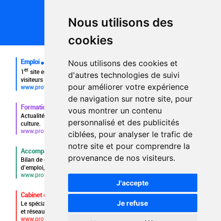
Politique de confidentialité
Partenaires
Nous utilisons des
Plan du site
FAQ recruteurs
cookies
FAQ
Emploi
Nous utilisons des cookies et
er
1
site emploi du secteur culturel 784.000 visites et 230.000
d'autres technologies de suivi
visiteurs uniques par mois.
pour améliorer votre expérience
www.profilculture.com
de navigation sur notre site, pour
Formation
vous montrer un contenu
Actualités, guide et annuaire des formations aux métiers de la
personnalisé et des publicités
culture.
www.profilculture-formation.com
ciblées, pour analyser le trafic de
notre site et pour comprendre la
Accompagnement professionnel
provenance de nos visiteurs.
Bilan de compétences, coaching, techniques de recherche
d'emploi, entretien conseil.
www.profilculture-competences.com
J'accepte
Cabinet de recrutement
Je refuse
Le spécialiste du secteur culturel, une cvthèque de 86.000 CV
et réseau unique de professionnels.
www.profilculture-conseil.com/cabinet-recrutement