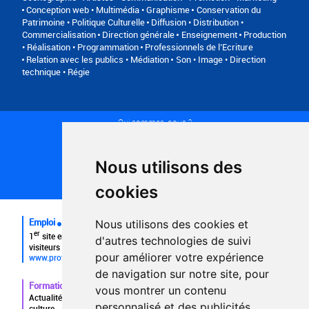
Conception web • Multimédia • Graphisme
Conservation du
Patrimoine • Politique Culturelle
Diffusion • Distribution •
Commercialisation
Direction générale
Enseignement
Production
• Réalisation • Programmation
Professionnels de l’Ecriture
Relation avec les publics • Médiation
Son • Image • Direction
technique • Régie
Qui sommes-nous ?
Conditions générales d'utilisation
Politique de confidentialité
Partenaires
Nous utilisons des
Plan du site
FAQ recruteurs
cookies
FAQ
Emploi
Nous utilisons des cookies et
er
1
site emploi du secteur culturel 784.000 visites et 230.000
d'autres technologies de suivi
visiteurs uniques par mois.
pour améliorer votre expérience
www.profilculture.com
de navigation sur notre site, pour
Formation
vous montrer un contenu
Actualités, guide et annuaire des formations aux métiers de la
personnalisé et des publicités
culture.