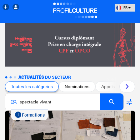
FR
ACTUALITÉS
DU SECTEUR
Toutes les catégories
Nominations
Appels à projets
Formations