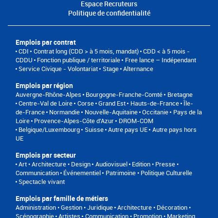
Espace Recruteurs
Politique de confidentialité
Emplois par contrat
CDI
Contrat long (CDD > à 5 mois, mandat)
CDD < à 5 mois -
CDDU
Fonction publique / territoriale
Free lance – Indépendant
Service Civique - Volontariat
Stage
Alternance
Emplois par région
Auvergne-Rhône-Alpes
Bourgogne-Franche-Comté
Bretagne
Centre-Val de Loire
Corse
Grand Est
Hauts-de-France
Île-
de-France
Normandie
Nouvelle-Aquitaine
Occitanie
Pays de la
Loire
Provence-Alpes-Côte d'Azur
DROM-COM
Belgique/Luxembourg
Suisse
Autre pays UE
Autre pays hors
UE
Emplois par secteur
Art • Architecture • Design
Audiovisuel
Edition • Presse •
Communication
Événementiel
Patrimoine • Politique Culturelle
Spectacle vivant
Emplois par famille de métiers
Administration • Gestion • Juridique
Architecture • Décoration •
Scénographie
Artistes
Communication • Promotion • Marketing