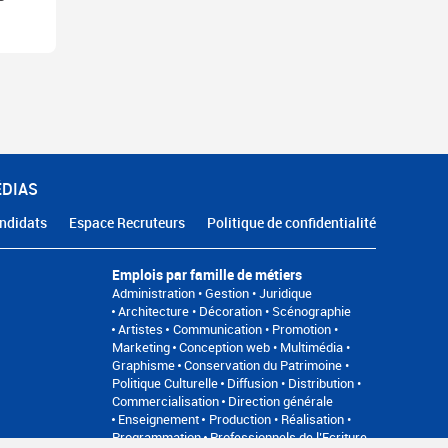
ÉDIAS
ndidats
Espace Recruteurs
Politique de confidentialité
Emplois par famille de métiers
Administration • Gestion • Juridique
Architecture • Décoration • Scénographie
Artistes
Communication • Promotion •
Marketing
Conception web • Multimédia •
Graphisme
Conservation du Patrimoine •
Politique Culturelle
Diffusion • Distribution •
Commercialisation
Direction générale
Enseignement
Production • Réalisation •
Programmation
Professionnels de l’Ecriture