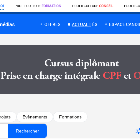
OI
PROFIL
CULTURE
FORMATION
PROFIL
CULTURE
CONSEIL
PROFIL
CU
 médias
OFFRES
ACTUALITÉS
ESPACE CANDI
rojets
Evènements
Formations
Rechercher