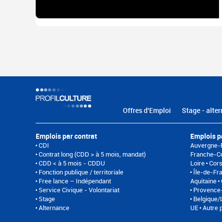
Offres d'Emploi
Stage - alter
Emplois par contrat
Emplois p
CDI
Auvergne-
Contrat long (CDD > à 5 mois, mandat)
Franche-C
CDD < à 5 mois - CDDU
Loire
Cor
Fonction publique / territoriale
Île-de-Fr
Free lance – Indépendant
Aquitaine
Service Civique - Volontariat
Provence-
Stage
Belgique
Alternance
UE
Autre 