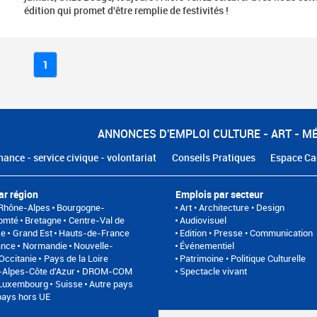
édition qui promet d'être remplie de festivités !
1
ANNONCES D'EMPLOI CULTURE - ART - M
nance - service civique - volontariat
Conseils Pratiques
Espace Ca
ar région
Emplois par secteur
Rhône-Alpes
Bourgogne-
Art • Architecture • Design
omté
Bretagne
Centre-Val de
Audiovisuel
se
Grand Est
Hauts-de-France
Edition • Presse • Communication
ance
Normandie
Nouvelle-
Événementiel
Occitanie
Pays de la Loire
Patrimoine • Politique Culturelle
Alpes-Côte d'Azur
DROM-COM
Spectacle vivant
/Luxembourg
Suisse
Autre pays
pays hors UE